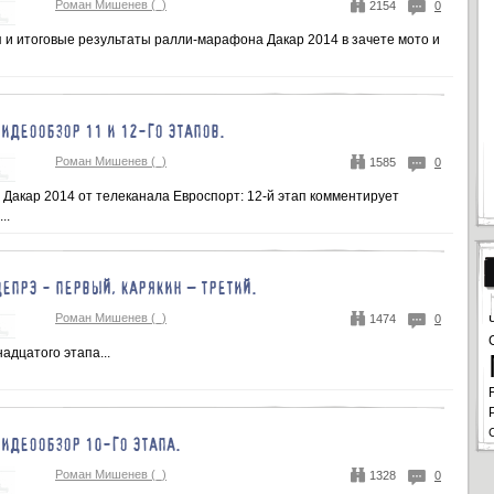
Роман Мишенев (_)
2154
0
 и итоговые результаты ралли-марафона Дакар 2014 в зачете мото и
ВИДЕООБЗОР 11 И 12-ГО ЭТАПОВ.
Роман Мишенев (_)
1585
0
Дакар 2014 от телеканала Евроспорт: 12-й этап комментирует
..
ДЕПРЭ - ПЕРВЫЙ, КАРЯКИН – ТРЕТИЙ.
Роман Мишенев (_)
1474
0
адцатого этапа...
ВИДЕООБЗОР 10-ГО ЭТАПА.
Роман Мишенев (_)
1328
0