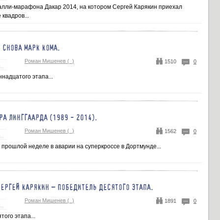
алли-марафона Дакар 2014, на котором Сергей Карякин приехал
 квадров...
И СНОВА МАРК КОМА.
Роман Мишенев (_)
1510
0
надцатого этапа...
РА ЛИНГГААРДА (1989 - 2014).
Роман Мишенев (_)
1562
0
 прошлой неделе в аварии на суперкроссе в Дортмунде...
СЕРГЕЙ КАРЯКИН – ПОБЕДИТЕЛЬ ДЕСЯТОГО ЭТАПА.
Роман Мишенев (_)
1891
0
того этапа...