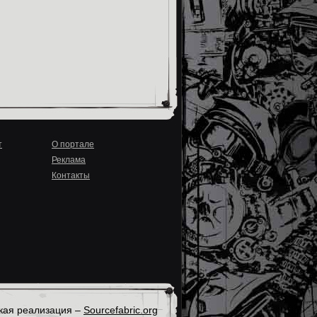
т
О портале
Реклама
Контакты
кая реализация –
Sourcefabric.org