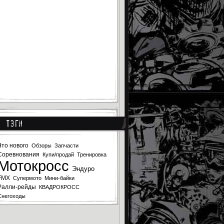
Тэги
Что нового
Обзоры
Запчасти
Соревнования
Купи/продай
Тренировка
Мотокросс
Эндуро
FMX
Супермото
Мини-байки
Ралли-рейды
КВАДРОКРОСС
Снегоходы