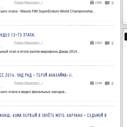
Роман Мишенев (_)
1359
0
ьего этапа - Maxxis FIM SuperEnduro World Championship...
ВИДЕО 13-ГО ЭТАПА.
Роман Мишенев (_)
1353
0
ный этап и итоги ралли-марафона Дакар 2014...
СС 2014: ЧАД РИД - ГЕРОЙ АНАХАЙМА-II.
Роман Мишенев (_)
2148
0
ьего этапа и видео финальных заездов...
ИНИШ: КОМА ПЕРВЫЙ В ЗАЧЁТЕ МОТО, КАРЯКИН - СЕДЬМОЙ В