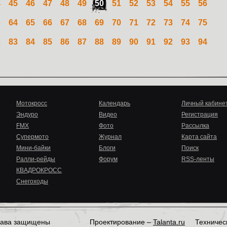
4
45
46
47
48
49
50
51
52
53
54
55
56
3
64
65
66
67
68
69
70
71
72
73
74
75
2
83
84
85
86
87
88
89
90
91
92
93
94
Мотокросс
Календарь
Личный кабине
Эндуро
Видео
Регистрация
FMX
Фото
Рассылка
Супермото
Журнал
Карта сайта
Мини-байки
Блоги
Поиск
Ралли-рейды
Форум
RSS-ленты
КВАДРОКРОСС
Снегоходы
права защищены
Проектирование –
Talanta.ru
Техничес