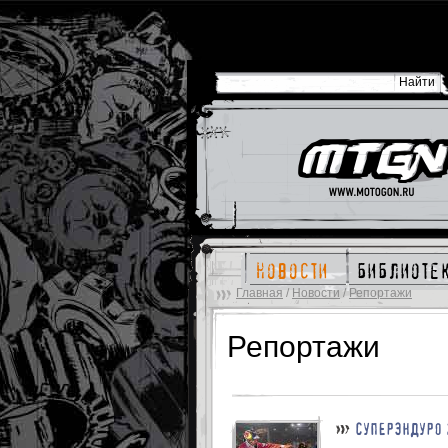
новости
библиоте
Главная
/
Новости
/
Репортажи
Репортажи
СУПЕРЭНДУРО 