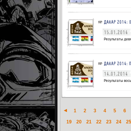
ДАКАР 2014: 
15.01.2014
Результаты дев
ДАКАР 2014: 
14.01.2014
Результаты вос
1
2
3
4
5
6
19
20
21
22
23
24
2