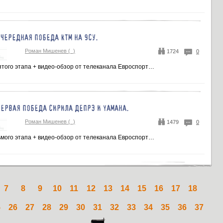
ОЧЕРЕДНАЯ ПОБЕДА КТМ НА 9СУ.
Роман Мишенев (_)
1724
0
ятого этапа + видео-обзор от телеканала Евроспорт…
ПЕРВАЯ ПОБЕДА СИРИЛА ДЕПРЭ И YAMAHA.
Роман Мишенев (_)
1479
0
ьмого этапа + видео-обзор от телеканала Евроспорт…
7
8
9
10
11
12
13
14
15
16
17
18
5
26
27
28
29
30
31
32
33
34
35
36
37