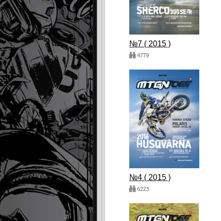
№7 ( 2015 )
4779
№4 ( 2015 )
6223