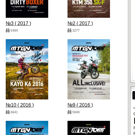
№3 ( 2017 )
№2 ( 2017 )
5494
3277
№10 ( 2016 )
№9 ( 2016 )
6641
5949