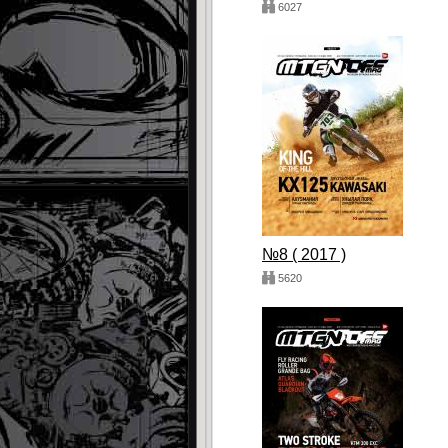
6027
№8 ( 2017 )
5620