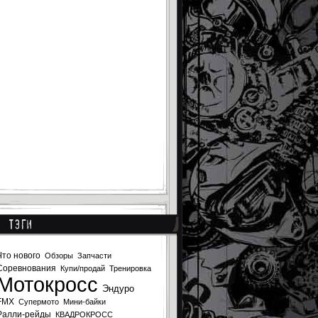
Тэги
Что нового
Обзоры
Запчасти
Соревнования
Купи/продай
Тренировка
Мотокросс
Эндуро
FMX
Супермото
Мини-байки
Ралли-рейды
КВАДРОКРОСС