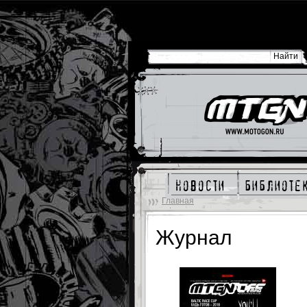
новости
библиоте
Главная
Журнал