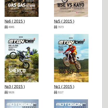
№6 ( 2015 )
№5 ( 2015 )
4985
7673
№3 ( 2015 )
№1 ( 2015 )
5626
5117