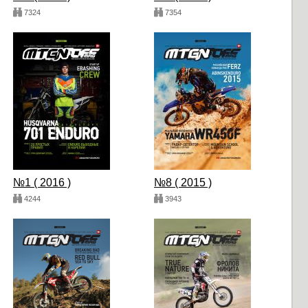
7324
7354
№1 ( 2016 )
№8 ( 2015 )
4244
3943