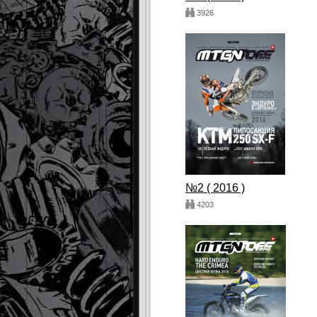
3926
№2 ( 2016 )
4203