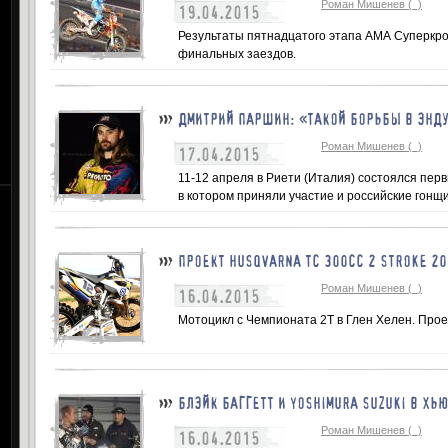
Роман Мишенев (_)
19.04.2015
Результаты пятнадцатого этапа АМА Суперкро
финальных заездов.
ДМИТРИЙ ПАРШИН: «ТАКОЙ БОРЬБЫ В ЭНД
Роман Мишенев (_)
17.04.2015
11-12 апреля в Риети (Италия) состоялся пер
в котором приняли участие и российские гонщ
ПРОЕКТ HUSQVARNA TC 300CC 2 STROKE 20
Роман Мишенев (_)
16.04.2015
Мотоцикл с Чемпионата 2Т в Глен Хелен. Прое
БЛЭЙК БАГГЕТТ И YOSHIMURA SUZUKI В ХЬ
Роман Мишенев (_)
16.04.2015