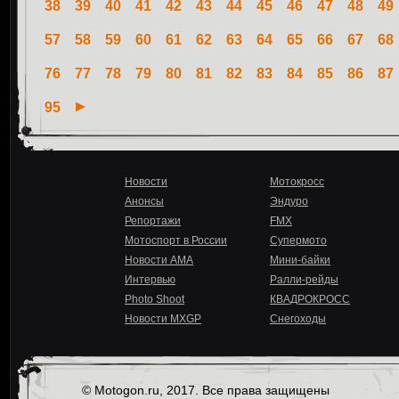
38
39
40
41
42
43
44
45
46
47
48
49
57
58
59
60
61
62
63
64
65
66
67
68
76
77
78
79
80
81
82
83
84
85
86
87
95
Новости
Мотокросс
Анонсы
Эндуро
Репортажи
FMX
Мотоспорт в России
Супермото
Новости AMA
Мини-байки
Интервью
Ралли-рейды
Photo Shoot
КВАДРОКРОСС
Новости MXGP
Снегоходы
© Motogon.ru, 2017. Все права защищены