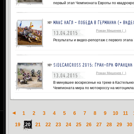
первый этап Чемпионата Европы по квадрокро
МАКС НАГЛ - ПОБЕДА В ГЕРМАНИИ (+ ВИДЕ
Роман Мишенев (_)
13.04.2015
Результаты и видео-репортаж с первого этапа
SIDECARCROSS 2015: ГРАН-ПРИ ФРАНЦИИ 
Роман Мишенев (_)
13.04.2015
В минувшее воскресенье на треке в Кастельню
Чемпионата мира по мотокроссу на мотоциклах
1
2
3
4
5
6
7
8
9
10
11
19
20
21
22
23
24
25
26
27
28
29
30