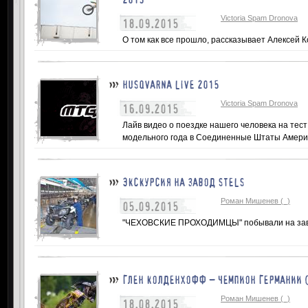
Victoria Spam Dronova
18.09.2015
О том как все прошло, рассказывает Алексей 
HUSQVARNA LIVE 2015
Victoria Spam Dronova
16.09.2015
Лайв видео о поездке нашего человека на тес
модельного года в Соединенные Штаты Америк
ЭКСКУРСИЯ НА ЗАВОД STELS
Роман Мишенев (_)
05.09.2015
"ЧЕХОВСКИЕ ПРОХОДИМЦЫ" побывали на заво
ГЛЕН КОЛДЕНХОФФ – ЧЕМПИОН ГЕРМАНИИ (
Роман Мишенев (_)
18.08.2015