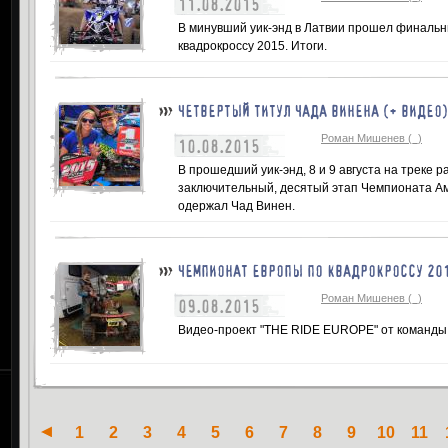
11.08.2015
В минувший уик-энд в Латвии прошел финаль
квадрокроссу 2015. Итоги.
ЧЕТВЕРТЫЙ ТИТУЛ ЧАДА ВИНЕНА (+ ВИДЕО)
Роман Мишенев (_)
10.08.2015
В прошедший уик-энд, 8 и 9 августа на треке 
заключительный, десятый этап Чемпионата Аме
одержал Чад Винен.
ЧЕМПИОНАТ ЕВРОПЫ ПО КВАДРОКРОССУ 201
Роман Мишенев (_)
09.08.2015
Видео-проект "THE RIDE EUROPE" от команды 
1
2
3
4
5
6
7
8
9
10
11