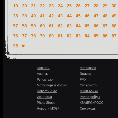
19
20
21
22
23
24
25
26
27
28
29
30
38
39
40
41
42
43
44
45
46
47
48
49
57
58
59
60
61
62
63
64
65
66
67
68
76
77
78
79
80
81
82
83
84
85
86
87
95
Новости
Мотокросс
Анонсы
Эндуро
Репортажи
FMX
Мотоспорт в России
Супермото
Новости AMA
Мини-байки
Интервью
Ралли-рейды
Photo Shoot
КВАДРОКРОСС
Новости MXGP
Снегоходы