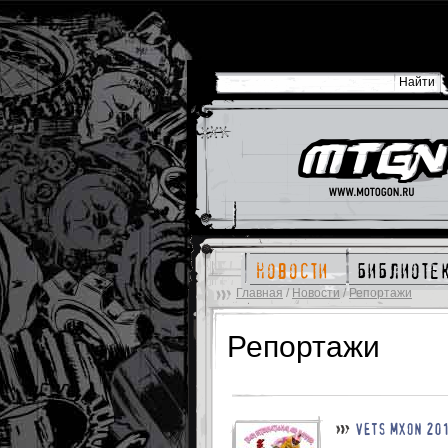
новости
библиоте
Главная
/
Новости
/
Репортажи
Репортажи
VETS MXON 20