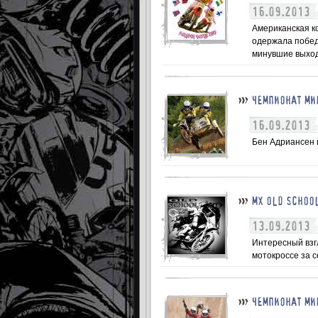
16.09.2013
Американская ко
одержала побед
минувшие выходн
ЧЕМПИОНАТ МИ
16.09.2013
Бен Адриансен и
MX OLD SCHOO
13.09.2013
Интересный взг
мотокроссе за се
ЧЕМПИОНАТ МИ