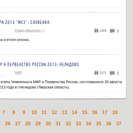
РА 2013 "МХ3": СЛОВЕНИЯ.
Роман Мишенев (_)
1369
0
а и итоги сезона...
Р И ПЕРВЕНСТВО РОССИИ 2013: НЕЛИДОВО
МФР
2371
0
о этапа Чемпионата МФР и Первенства России, состоявшихся 30 августа
013 года в г.Нелидово (Тверская область).
7
8
9
10
11
12
13
14
15
16
17
18
5
26
27
28
29
30
31
32
33
34
35
36
37