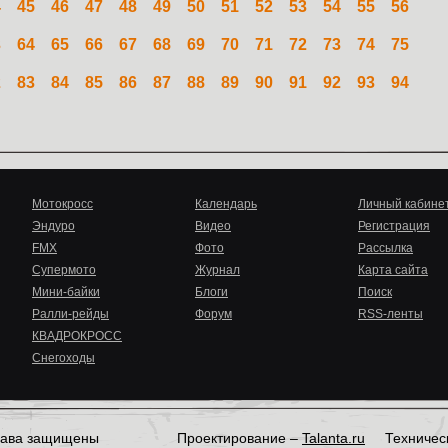
4
45
46
47
48
49
50
51
52
53
54
55
56
3
64
65
66
67
68
69
70
71
72
73
74
75
2
83
84
85
86
87
88
89
90
91
92
93
94
Мотокросс
Календарь
Личный кабине
Эндуро
Видео
Регистрация
FMX
Фото
Рассылка
Супермото
Журнал
Карта сайта
Мини-байки
Блоги
Поиск
Ралли-рейды
Форум
RSS-ленты
КВАДРОКРОСС
Снегоходы
права защищены
Проектирование –
Talanta.ru
Техничес