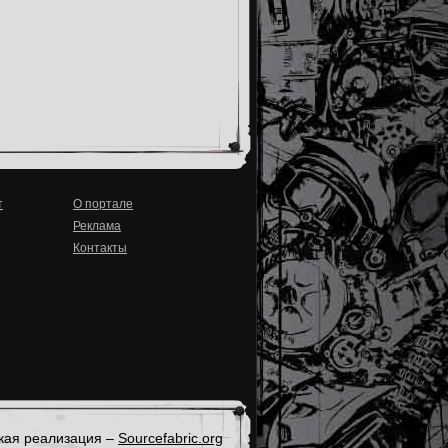
т
О портале
Реклама
Контакты
кая реализация –
Sourcefabric.org