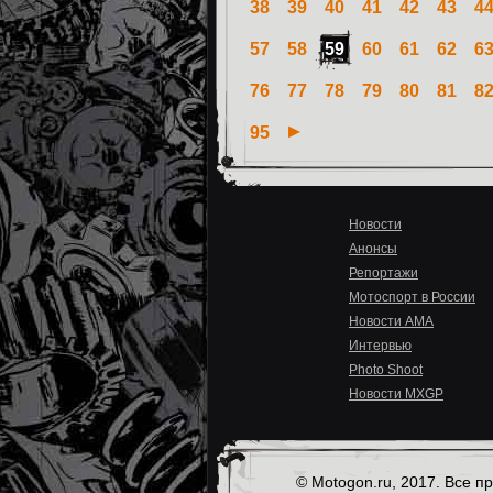
38
39
40
41
42
43
4
57
58
59
60
61
62
6
76
77
78
79
80
81
8
95
Новости
Анонсы
Репортажи
Мотоспорт в России
Новости AMA
Интервью
Photo Shoot
Новости MXGP
© Motogon.ru, 2017. Все 