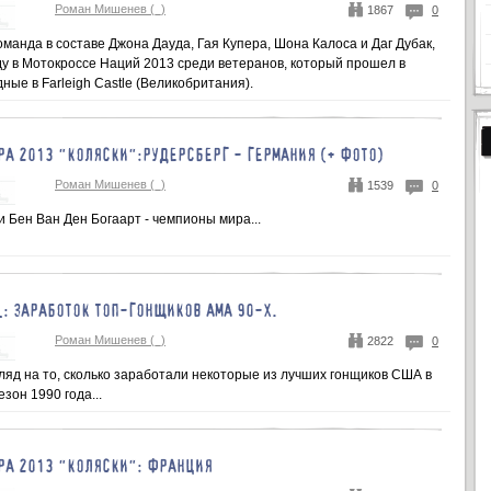
Роман Мишенев (_)
1867
0
манда в составе Джона Дауда, Гая Купера, Шона Калоса и Даг Дубак,
у в Мотокроссе Наций 2013 среди ветеранов, который прошел в
ые в Farleigh Castle (Великобритания).
РА 2013 "КОЛЯСКИ":РУДЕРСБЕРГ - ГЕРМАНИЯ (+ ФОТО)
Роман Мишенев (_)
1539
0
 Бен Ван Ден Богаарт - чемпионы мира...
L: ЗАРАБОТОК ТОП-ГОНЩИКОВ АМА 90-Х.
Роман Мишенев (_)
2822
0
ляд на то, сколько заработали некоторые из лучших гонщиков США в
зон 1990 года...
РА 2013 "КОЛЯСКИ": ФРАНЦИЯ