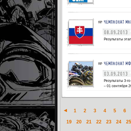
ЧЕМПИОНАТ МИ
08.09.2013
Результаты этап
ЧЕМПИОНАТ МФ
03.09.2013
Результаты 3-г
– 01 сентября 2
1
2
3
4
5
6
19
20
21
22
23
24
2