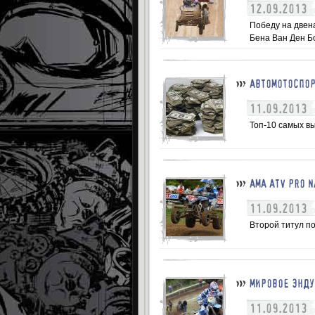
12.09.2013
Победу на двен
Бена Ван Ден Бо
АВТОМОТОСПОР
11.09.2013
Топ-10 самых в
АМА АТV PRO 
11.09.2013
Второй титул по
МИРОВОЕ ЭНДУ
11.09.2013