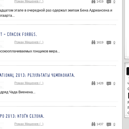
Роман Мишенев (_)
1419
0
адцатом этапе в очередной раз одержал экипаж Бена Адриансена и
гаарта...
Т - СПИСОК FORBES.
Роман Мишенев (_)
1619
0
ысокооплачиваемых гонщиков мира...
NATIONAL 2013: РЕЗУЛЬТАТЫ ЧЕМПИОНАТА.
Роман Мишенев (_)
1428
0
дряд Чада Виенена...
РО 2013: ИТОГИ СЕЗОНА.
Роман Мишенев (_)
1437
0