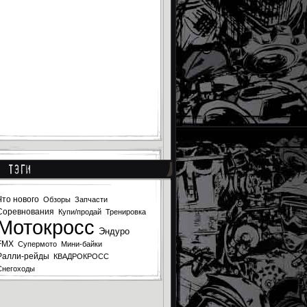
Тэги
Что нового
Обзоры
Запчасти
Соревнования
Купи/продай
Тренировка
Мотокросс
Эндуро
FMX
Супермото
Мини-байки
Ралли-рейды
КВАДРОКРОСС
Снегоходы