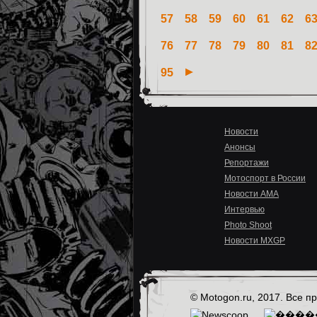
57
58
59
60
61
62
6
76
77
78
79
80
81
8
95
Новости
Анонсы
Репортажи
Мотоспорт в России
Новости AMA
Интервью
Photo Shoot
Новости MXGP
© Motogon.ru, 2017. Все 