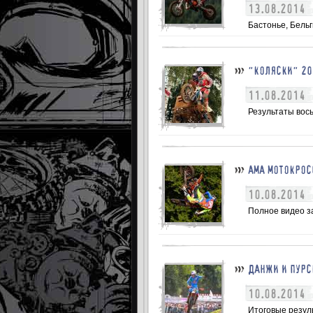
13.08.2014
Бастонье, Бельг
"КОЛЯСКИ" 20
11.08.2014
Результаты вось
АМА МОТОКРОС
10.08.2014
Полное видео за
ДАНЖИ И ПУРС
10.08.2014
Итоговые резуль