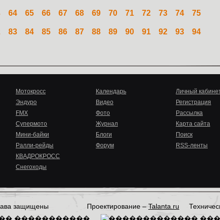
3
64
65
66
67
68
69
70
71
72
73
74
75
2
83
84
85
86
87
88
89
90
91
92
93
94
Мотокросс
Календарь
Личный кабине
Эндуро
Видео
Регистрация
FMX
Фото
Рассылка
Супермото
Журнал
Карта сайта
Мини-байки
Блоги
Поиск
Ралли-рейды
Форум
RSS-ленты
КВАДРОКРОСС
Снегоходы
права защищены
Проектирование –
Talanta.ru
Техничес