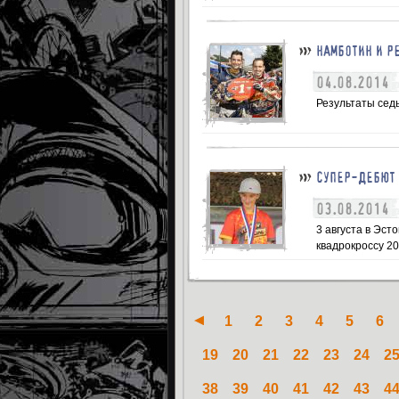
НАМБОТИН И Р
04.08.2014
Результаты сед
СУПЕР-ДЕБЮТ 
03.08.2014
3 августа в Эст
квадрокроссу 20
1
2
3
4
5
6
19
20
21
22
23
24
2
38
39
40
41
42
43
4