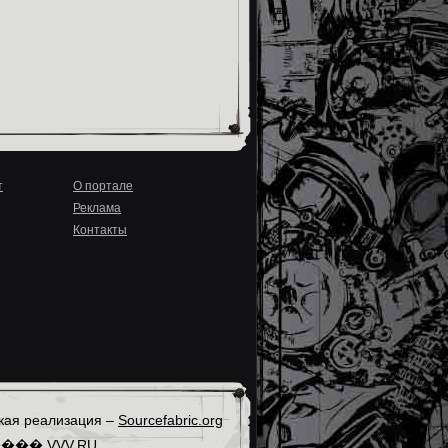
т
О портале
Реклама
Контакты
кая реализация –
Sourcefabric.org