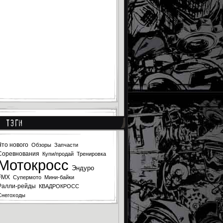
Тэги
Что нового
Обзоры
Запчасти
Соревнования
Купи/продай
Тренировка
Мотокросс
Эндуро
FMX
Супермото
Мини-байки
Ралли-рейды
КВАДРОКРОСС
Снегоходы