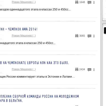
Роман Мишенев (_)
1648
0
ездов одиннадцатого этапа в классах 250 и 450сс...
ИН - ЧЕМПИОН АМА 2014!
Роман Мишенев (_)
3065
0
надцатого этапа в классах 250 и 450сс...
В НА ЧЕМПИОНАТЕ ЕВРОПЫ ИЛИ КАК ЭТО БЫЛО.
Роман Мишенев (_)
2434
0
щик России комментирует этапы в Эстонии и Латвии…
УПЛЕНИИ СБОРНОЙ КОМАНДЫ РОССИИ НА МОЛОДЕЖНОМ
ИРА В БЕЛЬГИИ.