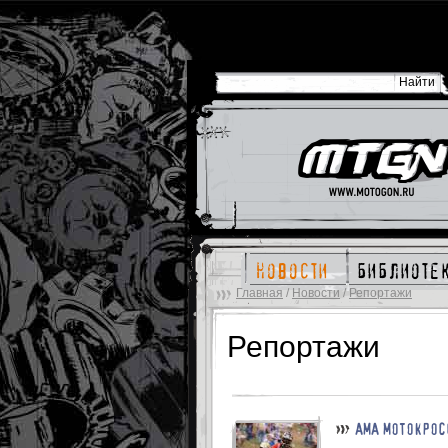
новости
библиоте
Главная
/
Новости
/
Репортажи
Репортажи
АМА МОТОКРОС