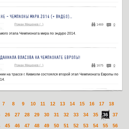
ЕНЕ - ЧЕМПИОНЫ МИРА 2014 (+ ВИДЕО)..
Роман Мишенев (_)
1469
0
ьмого этапа Чемпионата мира по эндуро 2014.
ДАНИИЛА ВЛАСОВА НА ЧЕМПИОНАТЕ ЕВРОПЫ!
Роман Мишенев (_)
1675
0
онии на трассе г. Кивиоли состоялся второй этап Чемпионата Европы по
14.
7
8
9
10
11
12
13
14
15
16
17
18
5
26
27
28
29
30
31
32
33
34
35
36
37
4
45
46
47
48
49
50
51
52
53
54
55
56