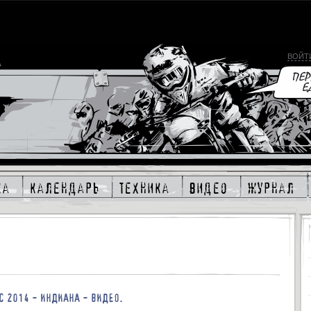
ВОЙТ
ка
календарь
техника
видео
журнал
С 2014 - ИНДИАНА - ВИДЕО.