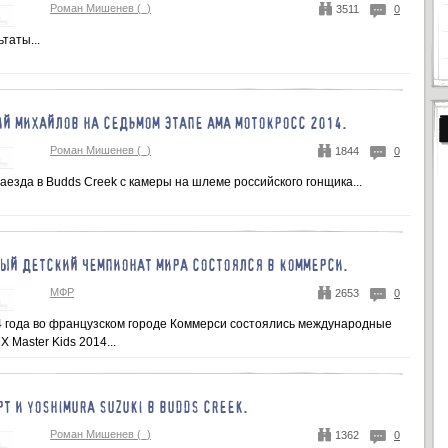
Роман Мишенев (_)
3511
0
таты...
ИЙ МИХАЙЛОВ НА СЕДЬМОМ ЭТАПЕ АМА МОТОКРОСС 2014.
Роман Мишенев (_)
1844
0
аезда в Budds Creek с камеры на шлеме российского гонщика...
Й ДЕТСКИЙ ЧЕМПИОНАТ МИРА СОСТОЯЛСЯ В КОММЕРСИ.
МФР
2653
0
4 года во французском городе Коммерси состоялись международные
 Master Kids 2014...
Т И YOSHIMURA SUZUKI В BUDDS CREEK.
Роман Мишенев (_)
1362
0