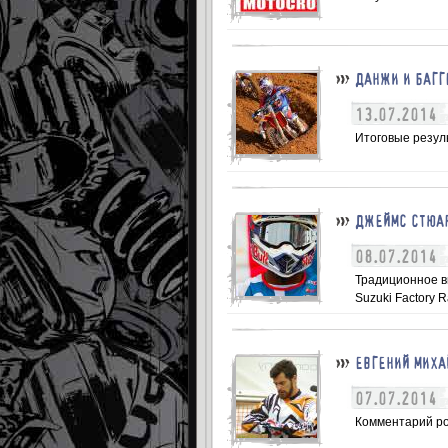
ДАНЖИ И БАГГ
13.07.2014
Итоговые резуль
ДЖЕЙМС СТЮАР
08.07.2014
Традиционное в
Suzuki Factory R
ЕВГЕНИЙ МИХА
07.07.2014
Комментарий рос