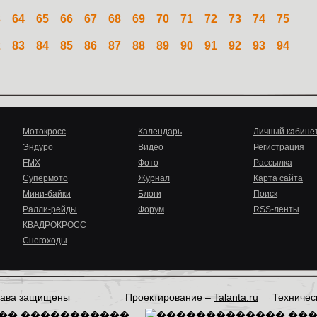
3
64
65
66
67
68
69
70
71
72
73
74
75
2
83
84
85
86
87
88
89
90
91
92
93
94
Мотокросс
Календарь
Личный кабине
Эндуро
Видео
Регистрация
FMX
Фото
Рассылка
Супермото
Журнал
Карта сайта
Мини-байки
Блоги
Поиск
Ралли-рейды
Форум
RSS-ленты
КВАДРОКРОСС
Снегоходы
права защищены
Проектирование –
Talanta.ru
Техничес