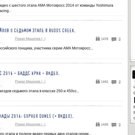
идео с шестого этапа АМА Мотокросс 2014 от команды Yoshimura
acing..
ЙЛОВ О СЕДЬМОМ ЭТАПЕ В BUDDS CREEK.
Роман Мишенев (_)
1478
0
сийского гонщика, участника серии АМА Мотокросс...
С 2014 - БАДДС КРИК - ВИДЕО.
Роман Мишенев (_)
1442
0
ездов седьмого этапа в классах 250 и 450сс...
НАДЫ 2014: GOPHER DUNES (+ ВИДЕО).
Роман Мишенев (_)
1439
0
го этапа и полное видео первых двух этапов серии...