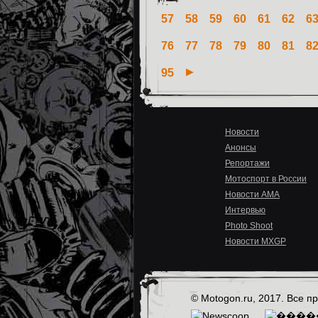
57
58
59
60
61
62
6
76
77
78
79
80
81
8
95
Новости
Анонсы
Репортажи
Мотоспорт в России
Новости AMA
Интервью
Photo Shoot
Новости MXGP
© Motogon.ru, 2017. Все 