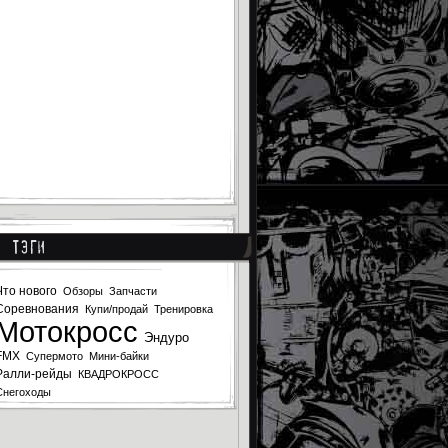
Тэги
Что нового
Обзоры
Запчасти
Соревнования
Купи/продай
Тренировка
Мотокросс
Эндуро
FMX
Супермото
Мини-байки
Ралли-рейды
КВАДРОКРОСС
Снегоходы