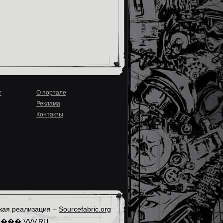
т
О портале
Реклама
Контакты
кая реализация –
Sourcefabric.org