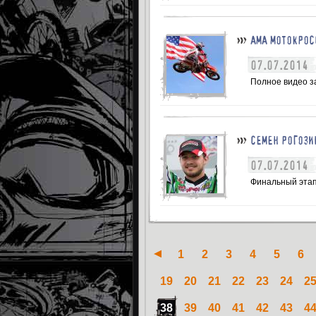
АМА МОТОКРОС
07.07.2014
Полное видео за
СЕМЕН РОГОЗИ
07.07.2014
Финальный этап
1
2
3
4
5
6
19
20
21
22
23
24
2
38
39
40
41
42
43
4