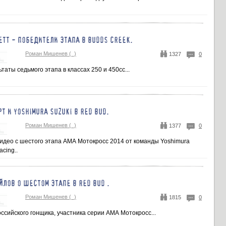
ЕТТ - ПОБЕДИТЕЛИ ЭТАПА В BUDDS CREEK.
Роман Мишенев (_)
1327
0
таты седьмого этапа в классах 250 и 450сс...
Т И YOSHIMURA SUZUKI В RED BUD.
Роман Мишенев (_)
1377
0
идео с шестого этапа АМА Мотокросс 2014 от команды Yoshimura
acing..
ЙЛОВ О ШЕСТОМ ЭТАПЕ В RED BUD .
Роман Мишенев (_)
1815
0
сийского гонщика, участника серии АМА Мотокросс...