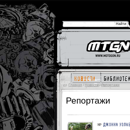
новости
библиоте
Главная
/
Новости
/
Репортажи
Репортажи
ДЖОННИ УОЛКЕ