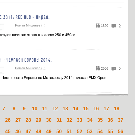
С 2014: RED BUD - ВИДЕО.
Роман Мишенев (_)
1620
0
ездов шестого этапа в классах 250 и 450сс...
Н - ЧЕМПИОН ЕВРОПЫ 2014.
Роман Мишенев (_)
2606
0
 Чемпионата Европы по Мотокроссу 2014 в классе ЕMX Open...
7
8
9
10
11
12
13
14
15
16
17
18
5
26
27
28
29
30
31
32
33
34
35
36
37
4
45
46
47
48
49
50
51
52
53
54
55
56