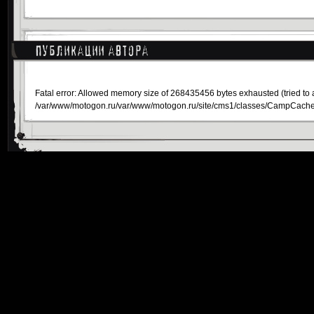
Публикации автора
Fatal error
: Allowed memory size of 268435456 bytes exhausted (tried to 
/var/www/motogon.ru/var/www/motogon.ru/site/cms1/classes/CampCach