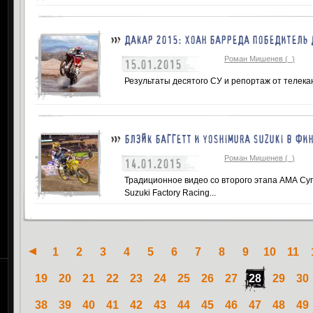
ДАКАР 2015: ХОАН БАРРЕДА ПОБЕДИТЕЛЬ 
Роман Мишенев (_)
15.01.2015
Результаты десятого СУ и репортаж от телекан
БЛЭЙК БАГГЕТТ И YOSHIMURA SUZUKI В ФИ
Роман Мишенев (_)
14.01.2015
Традиционное видео со второго этапа АМА Су
Suzuki Factory Racing...
1
2
3
4
5
6
7
8
9
10
11
19
20
21
22
23
24
25
26
27
28
29
30
38
39
40
41
42
43
44
45
46
47
48
49