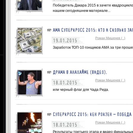
Победитель Дакара 2015 в зачете квадроциклов
нашем сегодняшнем материале...
АМА СУПЕРКРОСС 2015: КТО И СКОЛЬКО З
Роман Мишенев (_)
19.01.2015
Заработок ТОП-10 гонщиков АМА за три прошед
ДРАМА В АНАХАЙМЕ (ВИДЕО).
Роман Мишенев (_)
18.01.2015
или черный флаг для Чада Рида.
СУПЕРКРОСС 2015: КЕН РОКЗЕН – ПОБЕДА 
Роман Мишенев (_)
18.01.2015
Результаты третьего этапа и видео финальны