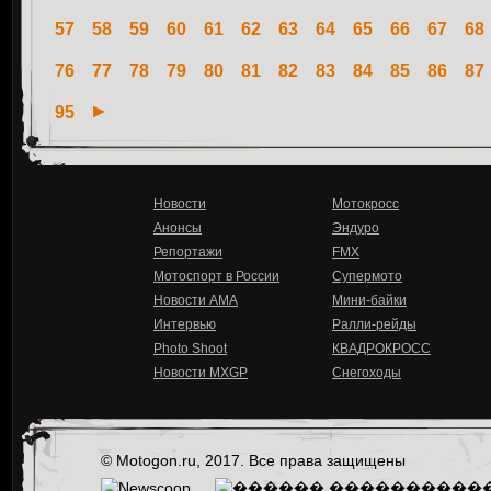
57
58
59
60
61
62
63
64
65
66
67
68
76
77
78
79
80
81
82
83
84
85
86
87
95
Новости
Мотокросс
Анонсы
Эндуро
Репортажи
FMX
Мотоспорт в России
Супермото
Новости AMA
Мини-байки
Интервью
Ралли-рейды
Photo Shoot
КВАДРОКРОСС
Новости MXGP
Снегоходы
© Motogon.ru, 2017. Все права защищены