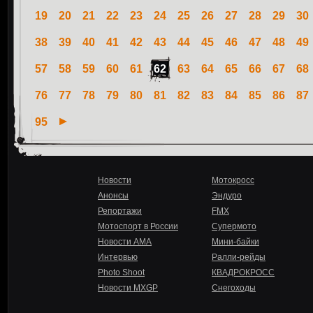
19
20
21
22
23
24
25
26
27
28
29
30
38
39
40
41
42
43
44
45
46
47
48
49
57
58
59
60
61
62
63
64
65
66
67
68
76
77
78
79
80
81
82
83
84
85
86
87
95
Новости
Мотокросс
Анонсы
Эндуро
Репортажи
FMX
Мотоспорт в России
Супермото
Новости AMA
Мини-байки
Интервью
Ралли-рейды
Photo Shoot
КВАДРОКРОСС
Новости MXGP
Снегоходы