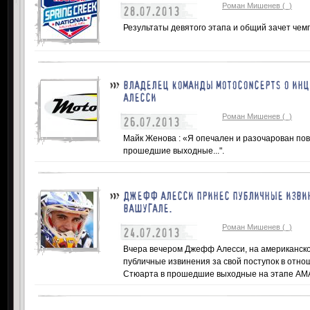
Роман Мишенев (_)
28.07.2013
Результаты девятого этапа и общий зачет чемп
ВЛАДЕЛЕЦ КОМАНДЫ MOTOCONCEPTS О ИН
АЛЕССИ
Роман Мишенев (_)
26.07.2013
Майк Женова : «Я опечален и разочарован по
прошедшие выходные...".
ДЖЕФФ АЛЕССИ ПРИНЕС ПУБЛИЧНЫЕ ИЗВИН
ВАШУГАЛЕ.
Роман Мишенев (_)
24.07.2013
Вчера вечером Джефф Алесси, на американско
публичные извинения за свой поступок в отн
Стюарта в прошедшие выходные на этапе АМА 