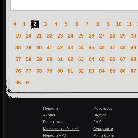
1
2
3
4
5
6
7
8
9
10
11
19
20
21
22
23
24
25
26
27
28
29
30
38
39
40
41
42
43
44
45
46
47
48
49
57
58
59
60
61
62
63
64
65
66
67
68
76
77
78
79
80
81
82
83
84
85
86
87
95
Новости
Мотокросс
Анонсы
Эндуро
Репортажи
FMX
Мотоспорт в России
Супермото
Новости AMA
Мини-байки