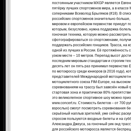
постоянным участником MXGP является Евген
пятёрку лучших спортсменов мира, а в класс
соперниками Всеволод Брыляков (#18). В спис
российских спортсменов значительно больше, 
мировом и европейском первенстве приедут по
которым, безусловно, нужна поддержка болел
гоночная техника, которую можно рассмотреть 
сфотографироваться со спортсменами, получи
поддержать российских гонщиков. Трасса, на 
одной из лучших в России. Её протяжённость 
узком месте – 10 метров. Перепад высот дости
последним мировым стандартам и строгим тех
десять лет он пять раз принимал первенство 
по мотокроссу среди юниоров (в 2016 году), к
представителей Международной мотоциклетно
мотоциклетного союза FIM-Europe, на высоком 
соревнованиям на трассу был завезён новый г
стартовая зона и практически 80% препятстви
это великолепное спортивное шоу можно прио
www.concert.ru. Стоимость билетов – от 700 ру
взрослых) смогут посмотреть соревнования б
серьёзный наплыв зрителей, уже сейчас раск
спросом пользуются входные билеты и на суббо
Александра Джеуса, за гоночный уик-энд трассу
для российского мотокросса является беспре