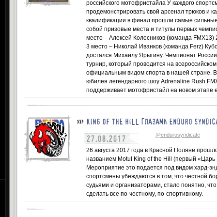
российского мотофристайла У каждого спортсм
продемонстрировать свой арсенал трюков и ка
квалификации в финал прошли самые сильны
собой призовые места и титулы первых чемпио
место – Алексей Колесников (команда FMX13) 
3 место – Николай Иванков (команда Ferz) Куб
достался Михаилу Ярыгину. Чемпионат России
турнир, который проводится на всероссийско
официальным видом спорта в нашей стране. В
юбилея легендарного шоу Adrenaline Rush FMX
поддерживает мотофристайл на новом этапе е
KING OF THE HILL ГЛАЗАМИ ENDURO SYNDIC
@endurosyndicate
27.08.2017
26 августа 2017 года в Красной Поляне прошл
названием Motul King of the Hill (первый «Цар
Мероприятие это подается под видом хард-энд
спортсмены убеждаются в том, что честной бо
судьями и организаторами, стало понятно, что
сделать все по-честному, по-спортивному.