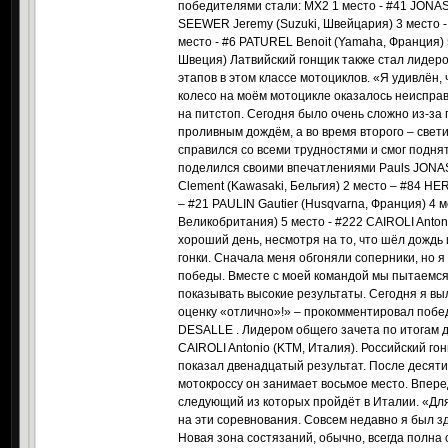
победителями стали: MX2 1 место - #41 JONASS
SEEWER Jeremy (Suzuki, Швейцария) 3 место -
место - #6 PATUREL Benoit (Yamaha, Франция) 
Швеция) Латвийский гонщик также стал лидеро
этапов в этом классе мотоциклов. «Я удивлён, 
колесо на моём мотоцикле оказалось неиспра
на питстоп. Сегодня было очень сложно из-за
проливным дождём, а во время второго – свети
справился со всеми трудностями и смог поднят
поделился своими впечатлениями Pauls JONA
Clement (Kawasaki, Бельгия) 2 место – #84 HER
– #21 PAULIN Gautier (Husqvarna, Франция) 4 
Великобритания) 5 место - #222 CAIROLI Anton
хороший день, несмотря на то, что шёл дождь
гонки. Сначала меня обгоняли соперники, но я
победы. Вместе с моей командой мы пытаемся
показывать высокие результаты. Сегодня я вы
оценку «отлично»!» – прокомментировал побед
DESALLE . Лидером общего зачета по итогам 
CAIROLI Antonio (KTM, Италия). Российский г
показал двенадцатый результат. После десяти
мотокроссу он занимает восьмое место. Впере
следующий из которых пройдёт в Италии. «Для
на эти соревнования. Совсем недавно я был зд
Новая зона состязаний, обычно, всегда полна