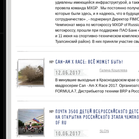
удивлены имеющейся инфраструктурой, а такж
провела команда MXGP . Мы постоянно получ
которые были здесь, и я надеюсь, что в буду
сотрудничество» , - подчеркнул Директор FIM/
Чемпионат мира по мотокроссу MXGP of Russia
мотокроссу, прошли при поддержке ПАО Банк
и 11 июня на спортивно-техническом комплекс
Туапсинский район). В них приняли участие св
CAN-AM X RACE: ВСЁ МОЖЕТ БЫТЬ!
Галина Кошелева
12.06.2017
В минувшие выходные в Краснодарском крае 
квадросерии Can - Am X Race 2017. Организа
FORMULA 7, Дистрибьютор техники BRP в Росс
ПОЧТИ 3500 ДЕТЕЙ ВСЕРОССИЙСКОГО ДЕТ
НА ОТКРЫТИИ РОССИЙСКОГО ЭТАПА ЧЕМПИО
OF RU
SLON
10.06.2017