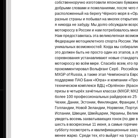
собственноручно изготовили японских бумажны
добрыми словами и пожеланиями, после чего 
расположенный на берегу Чёрного моря в «Орл
разные страны и побывал на многих открытиях 
я никогда не забуду. Мы долго обсуждали воз
мотокроссу в России и нам потребовалось мног
Нам предоставилась эта великолепная возмож
Федерации мотоциклетного спорта России. Уве
уникальных возможностей. Когда мы собирались
это должен быть не просто один из этапов, а
соревнования устанавливают новые стандарт
мотокроссу во всём мире. Спасибо всем, кто п
прокомментировал Вольфганг Серб . Российск
MXGP of Russia, а также этап Чемпионата Евр
поддержке ПАО Банк «Югра» и компании «Пром
техническом комплексе ВДЦ «Орлёнок» (Красно
призы в четырёх зачётных классах (МХGP, MX2
более 100 профессиональных райдеров из 25 с
Чехии, Дании, Эстонии, Финляндии, Франции, 
Голландии, Новой Зеландии, Норвегии, Португ
Испании, Швеции, Швейцарии, Украины, Велик
увидеть восемь захватывающих гонок (по две в 
шесть в воскресенье 11 июня, а самые горячие
субботу посмотреть и квалификационные заезд
менее жарко. Среди тех, кто выйдет на трассу