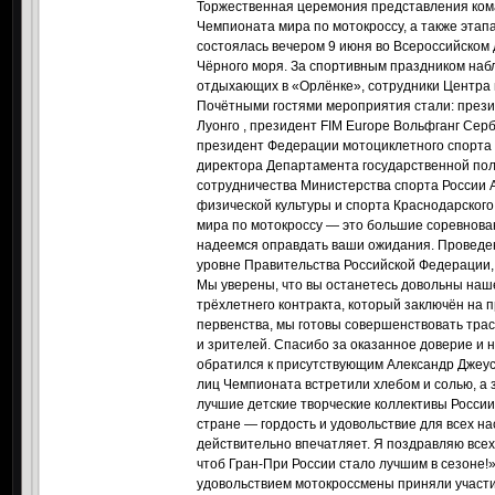
Торжественная церемония представления кома
Чемпионата мира по мотокроссу, а также эта
состоялась вечером 9 июня во Всероссийском 
Чёрного моря. За спортивным праздником наб
отдыхающих в «Орлёнке», сотрудники Центра 
Почётными гостями мероприятия стали: прези
Луонго , президент FIM Europe Вольфганг Серб
президент Федерации мотоциклетного спорта 
директора Департамента государственной пол
сотрудничества Министерства спорта России 
физической культуры и спорта Краснодарског
мира по мотокроссу — это большие соревнован
надеемся оправдать ваши ожидания. Проведе
уровне Правительства Российской Федерации,
Мы уверены, что вы останетесь довольны наш
трёхлетнего контракта, который заключён на 
первенства, мы готовы совершенствовать трас
и зрителей. Спасибо за оказанное доверие и 
обратился к присутствующим Александр Джеус
лиц Чемпионата встретили хлебом и солью, а 
лучшие детские творческие коллективы Росси
стране — гордость и удовольствие для всех н
действительно впечатляет. Я поздравляю всех
чтоб Гран-При России стало лучшим в сезоне!
удовольствием мотокроссмены приняли участи