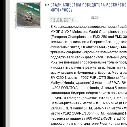
СТАЛИ ИЗВЕСТНЫ ПОБЕДИТЕЛИ РОССИЙСКОГ
МОТОКРОССУ
SLON
12.06.2017
В Краснодарском крае завершился российский
MXGP & MX2 Motocross World Championship) и
(European Championships EMX 250 and EMX 300
технического комплекса Всероссийского детс
финальные заезды в классах MXGP, MX2, EMX2
трибунах собралось огромное количество покл
поддерживали своих фаворитов. Сильный дождь
MX2, не помешал спортсменам не только прод
и показать отличные результаты. Первыми на
выступающие в Чемпионате Европы. Места р
EMX250 1 место – #957 FURLOTTI Simone (Yam
Mathys (Honda, Франция) 3 место - #52 WALSH
- #303 FORATO Alberto (Honda, Италия) 5 мест
Финляндия) Лидером общего зачета по итогам
LESIARDO Morgan (Kawasaki, Италия). EMX 30
Великобритания) 2 место – #1 KRAS Mike (KTM,
VANDUEREN Kenny (KTM, Бельгия) 4 место - #
место - #192 CUPPEN John (KTM, Голландия) П
первенства лидирует #60 ANDERSON Brad (K
завершением дня стали гонки Чемпионата мира