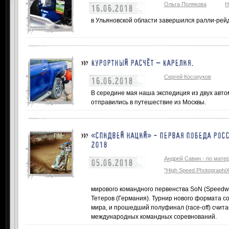
Ольга Полякова
Н
16.06.2018
в Ульяновской области завершился ралли-рей
КУРОРТНЫЙ РАСЧЁТ – КАРЕЛИЯ.
Сергей Косоруков
16.06.2018
В середине мая наша экспедиция из двух авто
отправились в путешествие из Москвы.
«СПИДВЕЙ НАЦИЙ» - ПЕРВАЯ ПОБЕДА РОСС
2018
Андрей Савин - по мат
05.06.2018
"High Speed Photographi
мирового командного первенства SoN (Speedway 
Тетеров (Германия). Турнир нового формата с
мира, и прошедший полуфинал (race-off) счит
международных командных соревнований.