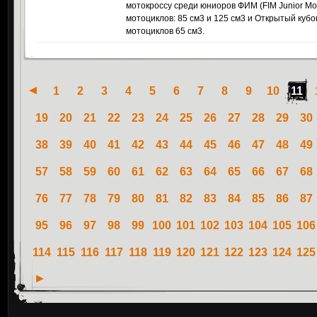
мотокроссу среди юниоров ФИМ (FIM Junior Mot
мотоциклов: 85 см3 и 125 см3 и Открытый кубо
мотоциклов 65 см3.
1
2
3
4
5
6
7
8
9
10
11
19
20
21
22
23
24
25
26
27
28
29
30
38
39
40
41
42
43
44
45
46
47
48
49
57
58
59
60
61
62
63
64
65
66
67
68
76
77
78
79
80
81
82
83
84
85
86
87
95
96
97
98
99
100
101
102
103
104
105
106
114
115
116
117
118
119
120
121
122
123
124
125