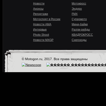
Новости
Мотокросс
Анонсы
Эндуро
Репортажи
FMX
Мотоспорт в России
Супермото
Новости AMA
Мини-байки
Интервью
Ралли-рейды
Photo Shoot
КВАДРОКРОСС
Новости MXGP
Снегоходы
© Motogon.ru, 2017. Все права защищены