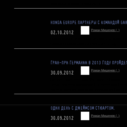
чемпионате мира сезона 2013
HONDA EUROPE ПАРТНЕРЫ С КОМАНДОЙ GARI
Роман Мишенев (_)
02.10.2012
Honda Motor Europe рада объявить о своем н
Gariboldi Honda в MX2 и EMX в 2013 году.
ГРАН-ПРИ ГЕРМАНИИ В 2013 ГОДУ ПРОЙДЕ
Роман Мишенев (_)
30.09.2012
На пресс-конференции Мотокросса Наций в Ло
представители автодрома Eurospeedway Lausi
однолетнего контракта на проведение Гран-Пр
ОДИН ДЕНЬ С ДЖЕЙМСОМ СТЮАРТОМ.
Роман Мишенев (_)
30.09.2012
Ride Day с чемпионом состоится в пятницу, 16