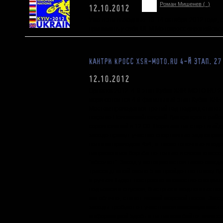
Роман Мишенев (_)
12.10.2012
Уже в эти выходные 13-14 октября 2012 года, с
принимать у себя UEM Мотокросс европейских
КАНТРИ КРОСС XSR-MOTO.RU 4-Й ЭТАП. 27
12.10.2012
Орленок 2012. 4-й этап Кубка XSR-MOTO.RU 27
моря сотоится 4-й финальный этап Кубка XSR
Местом проведения третий год подряд станет
поселке Новомихайловский Туапсинского райо
соревнований в 12:00. Первыми на старт выйд
заезде примут участие спортивные заднеприв
полным приводом 4х4, а также гоночные внедо
напряженная борьба не только в своем классе,
"абсолют". Заезд у мотоциклистов также ожи
трасса длиной около 5 км пройдет по пляжу ВД
и ручьев. Будет построено множество специал
подъемов и спусков, быстрых и медленных по
как обычно, станет вязкий морской песок. Заез
заезды требуют от участников максимум масте
информацией здесь и на нашем сайте. www.xsr