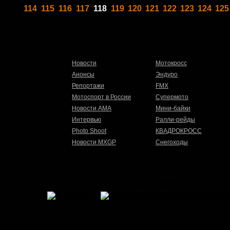
114
115
116
117
118
119
120
121
122
123
124
125
Новости
Мотокросс
Анонсы
Эндуро
Репортажи
FMX
Мотоспорт в России
Супермото
Новости AMA
Мини-байки
Интервью
Ралли-рейды
Photo Shoot
КВАДРОКРОСС
Новости MXGP
Снегоходы
© Motogon.ru, 2017. Все права защищены