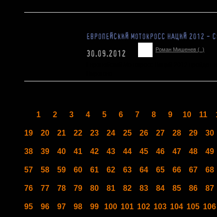
ЕВРОПЕЙСКИЙ МОТОКРОСС НАЦИЙ 2012 - С
Роман Мишенев (_)
30.09.2012
Европейский Мотокросс Наций 2012 пройдет в 
Пирогово.
1
2
3
4
5
6
7
8
9
10
11
19
20
21
22
23
24
25
26
27
28
29
30
38
39
40
41
42
43
44
45
46
47
48
49
57
58
59
60
61
62
63
64
65
66
67
68
76
77
78
79
80
81
82
83
84
85
86
87
95
96
97
98
99
100
101
102
103
104
105
106