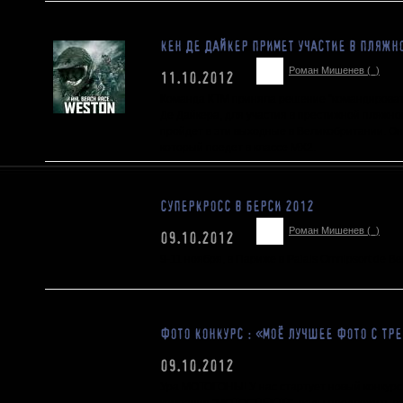
КЕН ДЕ ДАЙКЕР ПРИМЕТ УЧАСТИЕ В ПЛЯЖН
Роман Мишенев (_)
11.10.2012
Команда КТМ приняла решение "командировать"
Де Дайкера, для участия в престижной пляжно
пройдет в эти выходные в Великобритании. О
который поедет в классе МХ2.
СУПЕРКРОСС В БЕРСИ 2012
Роман Мишенев (_)
09.10.2012
9-11 ноября, в Париже в Palais Omnipsort de B
ФОТО КОНКУРС : «МОЁ ЛУЧШЕЕ ФОТО С ТР
09.10.2012
Ура МОТОГОНЫ! У нас стартует новый конкур