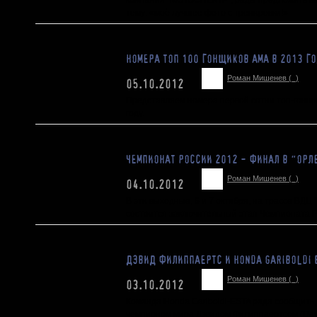
компания "МОТОСПЕКТР", рады предложить вам
тему: «моё лучшее фото с тренировки!»
НОМЕРА ТОП 100 ГОНЩИКОВ АМА В 2013 Г
Роман Мишенев (_)
05.10.2012
Представляем номера первой сотни топ-гонщик
году.
ЧЕМПИОНАТ РОССИИ 2012 - ФИНАЛ В "ОРЛ
Роман Мишенев (_)
04.10.2012
В эти выходные, 6 и 7 октября, на трассе ВДЦ 
состоится заключительный этап Чемпионата Р
ДЭВИД ФИЛИППАЕРТС И HONDA GARIBOLDI 
Роман Мишенев (_)
03.10.2012
Команда Honda Gariboldi-ESTA рада сообщить,
чемпионом мира Дэвидом Филиппаертсом (David 