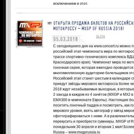
исключением и этот.
ОТКРЫТА ПРОДАЖА БИЛЕТОВ НА РОССИЙСКИ
МОТОКРОССУ – MXGP OF RUSSIA 2018!
SLON
05.03.2018
С сегодняшнего дня на www.concert.ru можно
российский этап чемпионата мира по мотокросс
трассе спортивно-технического комплекса ВД
Краснодарского края). Чемпионат мира по мо
гоночная серия, которая ежегодно проводится 
многомиллионную аудиторию болельщиков этого
Российский этап станет шестым в календаре сп
приедут звёзды мирового мотокросса более чем
2018 ждут незабываемые выходные, в которые 
2 заезда в каждом из 4 зачётов (MXGP и MX2 
EMX300 в чемпионате Европы). Настоящие бо
посетить гоночный паддок и посмотреть, как г
мирового уровня, взять автограф у звёзд миро
сфотографироваться с ними. А в развлекатель
перекусить и приобрести сувениры. MXGP of R
понедельник 30 апреля и вторник 1 мая! Бол
Russia – www.mxgprussia.ru