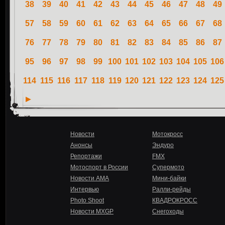
38
39
40
41
42
43
44
45
46
47
48
49
57
58
59
60
61
62
63
64
65
66
67
68
76
77
78
79
80
81
82
83
84
85
86
87
95
96
97
98
99
100
101
102
103
104
105
106
114
115
116
117
118
119
120
121
122
123
124
125
Новости
Мотокросс
Анонсы
Эндуро
Репортажи
FMX
Мотоспорт в России
Супермото
Новости AMA
Мини-байки
Интервью
Ралли-рейды
Photo Shoot
КВАДРОКРОСС
Новости MXGP
Снегоходы