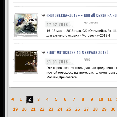
«МОТОВЕСНА-2018» - НОВЫЙ СЕЗОН НА НО
мотовесна
17.02.2018
16–18 марта 2018 года, СК «Олимпийский». Ш
для активного отдыха «Мотовесна–2018»!
NIGHT MOTOCROSS 10 ФЕВРАЛЯ 2018Г.
RRG
31.01.2018
Эти соревнования стали для нас традиционны
ночной мотокросс на треке, расположенном в
Москвы, Крылатском.
1
2
3
4
5
6
7
8
9
10
11
19
20
21
22
23
24
25
26
27
28
29
30