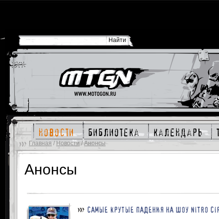
новости
библиотека
календарь
Главная
/
Новости
/
Анонсы
Анонсы
САМЫЕ КРУТЫЕ ПАДЕНИЯ НА ШОУ NITRO CIR