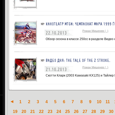
КИНОТЕАТР MTGN: ЧЕМПИОНАТ МИРА 1999 Г
Роман Мишенев (_)
22.10.2013
Обзор сезона в классе 250сс в разделе Видео 
ВИДЕО ДНЯ: THE TALE OF THE 2 STROKE.
Роман Мишенев (_)
21.10.2013
Скотти Кларк (2003 Kawasaki KX125) и Тайлер 
1
2
3
4
5
6
7
8
9
10
11
19
20
21
22
23
24
25
26
27
28
29
30