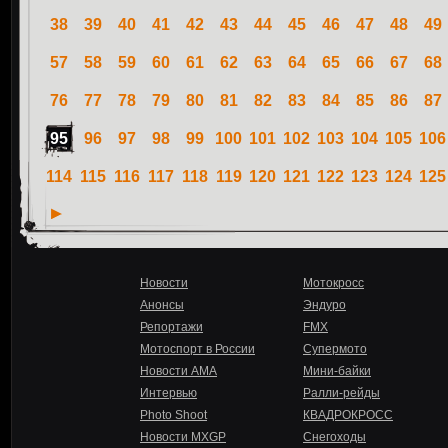
38
39
40
41
42
43
44
45
46
47
48
49
57
58
59
60
61
62
63
64
65
66
67
68
76
77
78
79
80
81
82
83
84
85
86
87
95
96
97
98
99
100
101
102
103
104
105
106
114
115
116
117
118
119
120
121
122
123
124
125
Новости
Мотокросс
Анонсы
Эндуро
Репортажи
FMX
Мотоспорт в России
Супермото
Новости AMA
Мини-байки
Интервью
Ралли-рейды
Photo Shoot
КВАДРОКРОСС
Новости MXGP
Снегоходы