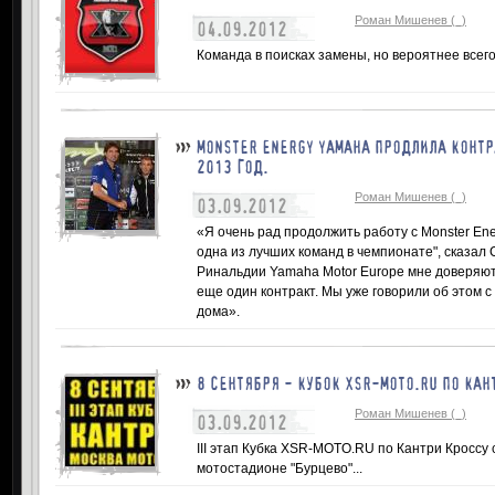
Роман Мишенев (_)
04.09.2012
Команда в поисках замены, но вероятнее всего
MONSTER ENERGY YAMAHA ПРОДЛИЛА КОНТР
2013 ГОД.
Роман Мишенев (_)
03.09.2012
«Я очень рад продолжить работу с Monster Ene
одна из лучших команд в чемпионате", сказал 
Ринальдии Yamaha Motor Europe мне доверяют
еще один контракт. Мы уже говорили об этом с н
дома».
8 СЕНТЯБРЯ - КУБОК XSR-MOTO.RU ПО КАН
Роман Мишенев (_)
03.09.2012
III этап Кубка XSR-MOTO.RU по Кантри Кроссу 
мотостадионе "Бурцево"...