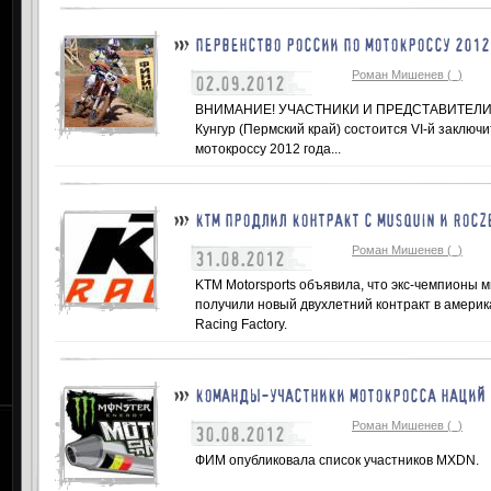
ПЕРВЕНСТВО РОССИИ ПО МОТОКРОССУ 2012 
Роман Мишенев (_)
02.09.2012
ВНИМАНИЕ! УЧАСТНИКИ И ПРЕДСТАВИТЕЛИ КОМ
Кунгур (Пермский край) состоится VI-й заключ
мотокроссу 2012 года...
КТМ ПРОДЛИЛ КОНТРАКТ С MUSQUIN И ROCZ
Роман Мишенев (_)
31.08.2012
KTM Motorsports объявила, что экс-чемпионы 
получили новый двухлетний контракт в америка
Racing Factory.
КОМАНДЫ-УЧАСТНИКИ МОТОКРОССА НАЦИЙ 
Роман Мишенев (_)
30.08.2012
ФИМ опубликовала список участников MXDN.