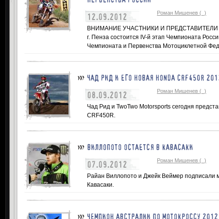
Роман Мишенев (_)
12.09.2012
ВНИМАНИЕ УЧАСТНИКИ И ПРЕДСТАВИТЕЛИ КОМ
г. Пенза состоится IV-й этап Чемпионата Росси
Чемпионата и Первенства Мотоциклетной Феде
ЧАД РИД И ЕГО НОВАЯ HONDA CRF450R 201
Роман Мишенев (_)
08.09.2012
Чад Рид и TwoTwo Motorsports сегодня предст
CRF450R.
ВИЛЛОПОТО ОСТАЕТСЯ В КАВАСАКИ
Роман Мишенев (_)
07.09.2012
Райан Виллопото и Джейк Веймер подписали м
Кавасаки.
ЧЕМПИОН АВСТРАЛИИ ПО МОТОКРОССУ 201