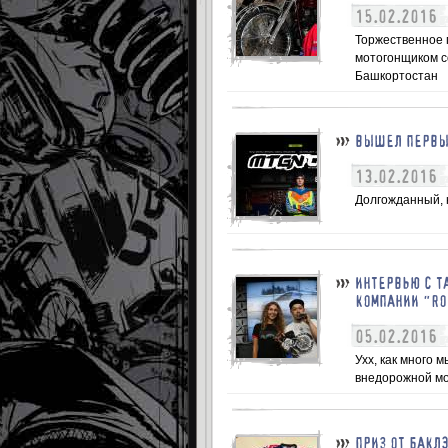
15.02.2016
Торжественное 
мотогонщиком с
Башкортостан
ВЫШЕЛ ПЕРВЫЙ
13.02.2016
Долгожданный, 
ИНТЕРВЬЮ С Т
КОМПАНИИ "RO
05.02.2016
Ухх, как много 
внедорожной мо
ПРИЗ ОТ БАКЛ