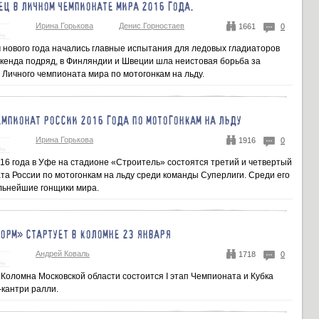
Ц В ЛИЧНОМ ЧЕМПИОНАТЕ МИРА 2016 ГОДА.
Ирина Горькова
Денис Горностаев
1661
0
 нового года начались главные испытания для ледовых гладиаторов
икенда подряд, в Финляндии и Швеции шла неистовая борьба за
 Личного чемпионата мира по мотогонкам на льду.
МПИОНАТ РОССИИ 2016 ГОДА ПО МОТОГОНКАМ НА ЛЬДУ
Ирина Горькова
1916
0
016 года в Уфе на стадионе «Строитель» состоятся третий и четвертый
та России по мотогонкам на льду среди команды Суперлиги. Среди его
ильнейшие гонщики мира.
РМ» СТАРТУЕТ В КОЛОМНЕ 23 ЯНВАРЯ
Андрей Коваль
1718
0
г.Коломна Московской области состоится I этап Чемпионата и Кубка
-кантри ралли.