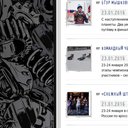
ЕГОР МЫШКОВЕ
23.01.2016
С наступлением
планеты. Два у
путёвку в финал
КОМАНДНЫЙ ЧЕ
23.01.2016
23-24 января 2
этапы чемпиона
участников – с
«СНЕЖНЫЙ ШТО
21.01.2016
23-24 января в 
России по кросс