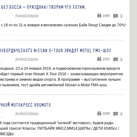
БЕЗ БОССА – ПРАЗДНИК! ТВОРИМ ЧТО ХОТИМ.
Андрей Коваль
1695
0
 с 16-го по 31-е января в московских салонах Байк Ленд! Скидки до 70%!
ОУБОРДИЧЕСКОГО NISSAN X-TOUR УВИДЯТ MOTUL FMX-ШОУ
Андрей Коваль
1522
0
ходные, 23 и 24 января 2016, в подмосковном горнолыжном курорте
йдет первый этап Nissan X-Tour 2016 – захватывающее мероприятие
экстрима и зимних видов спорта. В программе – выступления лучших
 лыжников, тест-драйв автомобилей Nissan и Motul FMX-шоу.
ОЧНОЙ МОТОКРОСС RRGMOTO
Андрей Коваль
2269
0
6 года состоится традиционный "ночной" мотокросс, будем рады
нашей трассе! Классы: ПИТБАЙК MM12,MM14,ШИПЫ / ДЕТИ 65/85сс /
 ЗВЕЗДЫ