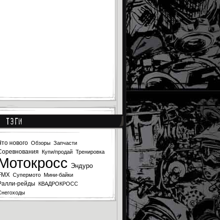
Тэги
Что нового
Обзоры
Запчасти
Соревнования
Купи/продай
Тренировка
Мотокросс
Эндуро
FMX
Супермото
Мини-байки
Ралли-рейды
КВАДРОКРОСС
Снегоходы