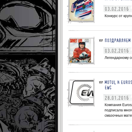
03.02.2016
Конкурс от кру
ПОЗДРАВЛЯЕМ 
03.02.2016
Легендарному с
MOTUL И EURO
EWC
28.01.2016
Компания Eurosp
подписала мног
смазочных мате