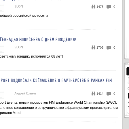
SLON
1475
0
пнейшей российской мотосети
ГЕННАДИЯ МОИИСЕЕВА С ДНЕМ РОЖДЕНИЯ!
SLON
1709
0
оветскому гонщику исполнятся 68 лет!
SPORT ПОДПИСАЛИ СОГЛАШЕНИЕ О ПАРТНЕРСТВЕ В РАМКАХ FIM
Андрей Коваль
1414
0
ort Events, новый промоутер FIM Endurance World Chamionship (EWC),
олетнее соглашение о сотрудничестве с французским производителем
риалов Motul.