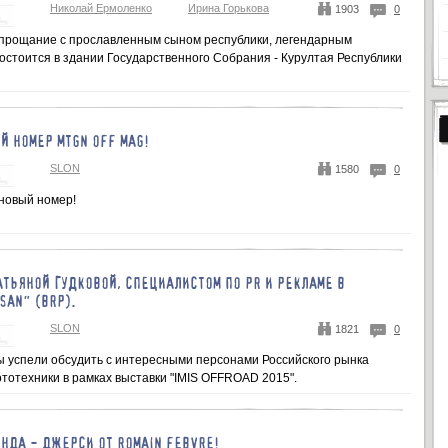
Николай Ермоленко
Ирина Горькова
1903
0
прощание с прославленным сыном республики, легендарным
остоится в здании Государственного Собрания - Курултая Республики
 НОМЕР MTGN OFF MAG!
SLON
1580
0
новый номер!
АТЬЯНОЙ ГУДКОВОЙ, СПЕЦИАЛИСТОМ ПО PR И РЕКЛАМЕ В
SAN" (BRP).
SLON
1821
0
мы успели обсудить с интересными персонами Российского рынка
тотехники в рамках выставки "IMIS OFFROAD 2015".
ЭНДА - ДЖЕРСИ ОТ ROMAIN FEBVRE!