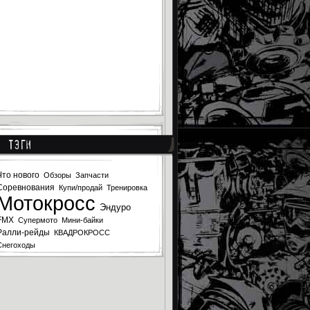
Тэги
Что нового
Обзоры
Запчасти
Соревнования
Купи/продай
Тренировка
Мотокросс
Эндуро
FMX
Супермото
Мини-байки
Ралли-рейды
КВАДРОКРОСС
Снегоходы