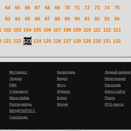
3
64
65
66
67
68
69
70
71
72
73
74
75
2
83
84
85
86
87
88
89
90
91
92
93
94
1
102
103
104
105
106
107
108
109
110
111
112
113
0
121
122
123
124
125
126
127
128
129
130
131
132
Мотокросс
Календарь
Личный кабине
Эндуро
Видео
Регистрация
FMX
Фото
Рассылка
Супермото
Журнал
Карта сайта
Мини-байки
Блоги
Поиск
Ралли-рейды
Форум
RSS-ленты
КВАДРОКРОСС
Снегоходы