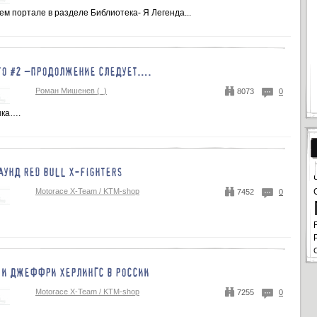
м портале в разделе Библиотека- Я Легенда...
TO #2 –ПРОДОЛЖЕНИЕ СЛЕДУЕТ….
Роман Мишенев (_)
8073
0
нка….
УНД RED BULL X-FIGHTERS
Motorace X-Team / KTM-shop
7452
0
 И ДЖЕФФРИ ХЕРЛИНГС В РОССИИ
Motorace X-Team / KTM-shop
7255
0