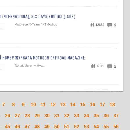
 INTERNATIONAL SIX DAYS ENDURO (ISDE)
Motorace X-Team / KTM-shop
12632
0
 НОМЕР ЖУРНАЛА MOTOGON OFFROAD MAGAZINE
Ronald Jeremy Hyatt
11119
0
7
8
9
10
11
12
13
14
15
16
17
18
5
26
27
28
29
30
31
32
33
34
35
36
37
4
45
46
47
48
49
50
51
52
53
54
55
56