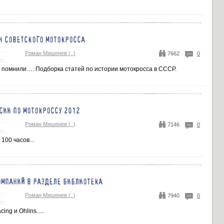
И СОВЕТСКОГО МОТОКРОССА
Роман Мишенев (_)
7662
0
 помнили…. Подборка статей по истории мотокросса в СССР.
СИИ ПО МОТОКРОССУ 2012
Роман Мишенев (_)
7146
0
100 часов...
ОМПАНИЙ В РАЗДЕЛЕ БИБЛИОТЕКА
Роман Мишенев (_)
7940
0
ng и Ohlins.....