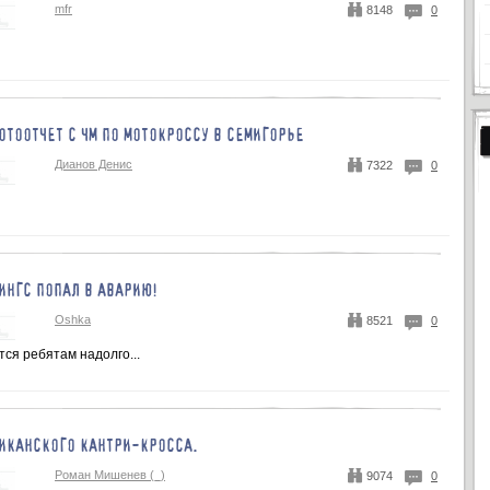
mfr
8148
0
ТООТЧЕТ С ЧМ ПО МОТОКРОССУ В СЕМИГОРЬЕ
Дианов Денис
7322
0
НГС ПОПАЛ В АВАРИЮ!
Oshka
8521
0
ся ребятам надолго...
ИКАНСКОГО КАНТРИ-КРОССА.
Роман Мишенев (_)
9074
0