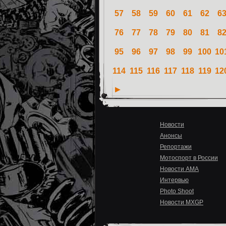
57
58
59
60
61
62
6
76
77
78
79
80
81
8
95
96
97
98
99
100
10
114
115
116
117
118
119
12
Новости
Анонсы
Репортажи
Мотоспорт в России
Новости AMA
Интервью
Photo Shoot
Новости MXGP