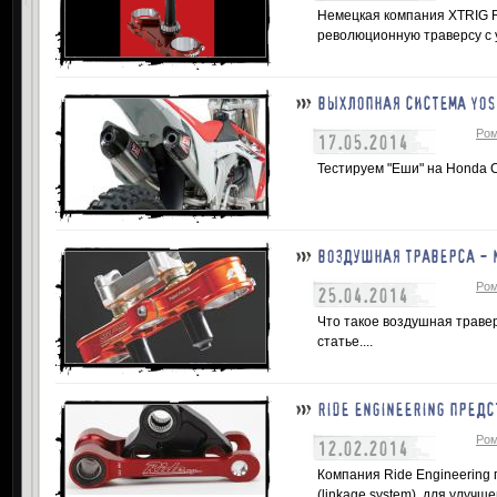
Немецкая компания XTRIG R
революционную траверсу с 
ВЫХЛОПНАЯ СИСТЕМА YOS
Ром
17.05.2014
Тестируем "Еши" на Honda 
ВОЗДУШНАЯ ТРАВЕРСА - 
Ром
25.04.2014
Что такое воздушная травер
статье....
RIDE ENGINEERING ПРЕДС
Ром
12.02.2014
Компания Ride Engineering
(linkage system), для улуч