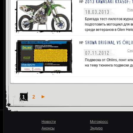
2013 KAWASAKI KX450F: 
Ром
18.03.2013
Бригада тест-пилотов журн
подготовить мотоцикл для 
среди ветеранов в Glen Hel
SHOWA ORIGINAL VS ÖHLI
Сер
07.11.2012
Подвеска от Ohlins, понт и
на тему тюнинга подвески д
1
2
Новости
Мотокросс
Анонсы
Эндуро