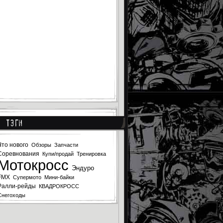
Тэги
Что нового
Обзоры
Запчасти
Соревнования
Купи/продай
Тренировка
Мотокросс
Эндуро
FMX
Супермото
Мини-байки
Ралли-рейды
КВАДРОКРОСС
Снегоходы