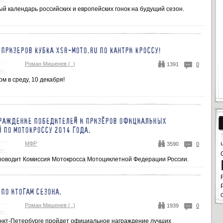
й календарь российских и европейских гонок на будущий сезон.
ПРИЗЕРОВ КУБКА XSR-MOTO.RU ПО КАНТРИ КРОССУ!
Роман Мишенев (_)
1391
0
м в среду, 10 декабря!
ГРАЖДЕНИЕ ПОБЕДИТЕЛЕЙ И ПРИЗЁРОВ ОФИЦИАЛЬНЫХ
 ПО МОТОКРОССУ 2014 ГОДА.
МФР
3590
0
оводит Комиссия Мотокросса Мотоциклетной Федерации России.
ПО ИТОГАМ СЕЗОНА.
Роман Мишенев (_)
1939
0
анкт-Петербурге пройдет официальное награждение лучших