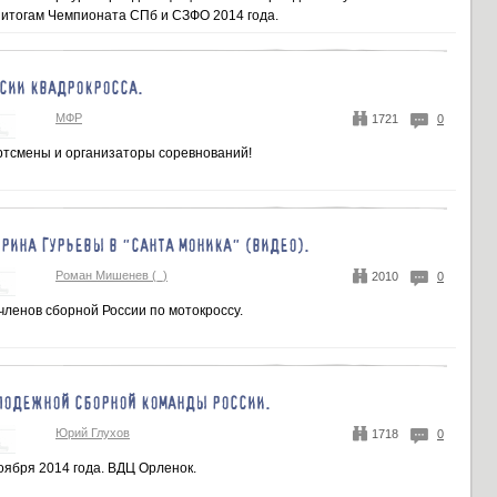
 итогам Чемпионата СПб и СЗФО 2014 года.
СИИ КВАДРОКРОССА.
МФР
1721
0
тсмены и организаторы соревнований!
ЕРИНА ГУРЬЕВЫ В "САНТА МОНИКА" (ВИДЕО).
Роман Мишенев (_)
2010
0
членов сборной России по мотокроссу.
ОЛОДЕЖНОЙ СБОРНОЙ КОМАНДЫ РОССИИ.
Юрий Глухов
1718
0
ноября 2014 года. ВДЦ Орленок.