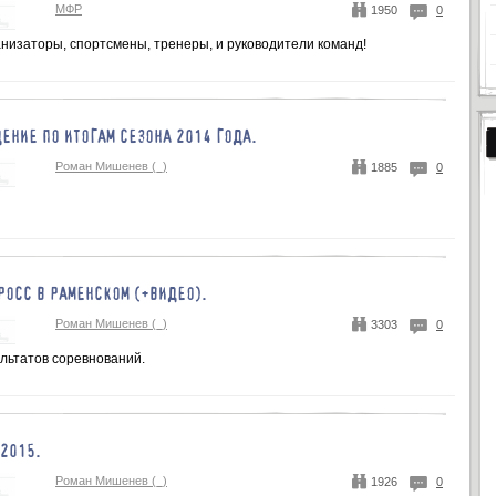
МФР
1950
0
низаторы, спортсмены, тренеры, и руководители команд!
ЕНИЕ ПО ИТОГАМ СЕЗОНА 2014 ГОДА.
Роман Мишенев (_)
1885
0
РОСС В РАМЕНСКОМ (+ВИДЕО).
Роман Мишенев (_)
3303
0
льтатов соревнований.
2015.
Роман Мишенев (_)
1926
0