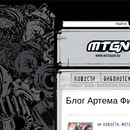
новости
библиоте
Главная
/
Блоги
/
Блог Артема Фирса
Блог Артема Ф
НОВОСТИ. МОТ