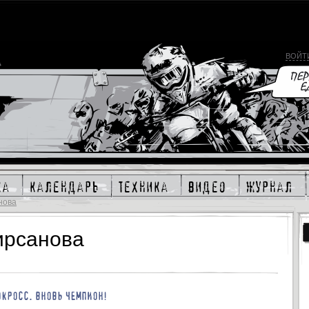
ВОЙТ
ка
календарь
техника
видео
журнал
нова
ирсанова
ОКРОСС. ВНОВЬ ЧЕМПИОН!