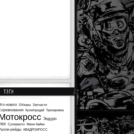
Тэги
Что нового
Обзоры
Запчасти
Соревнования
Купи/продай
Тренировка
Мотокросс
Эндуро
FMX
Супермото
Мини-байки
Ралли-рейды
КВАДРОКРОСС