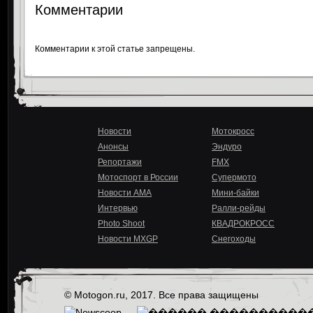
Комментарии
Комментарии к этой статье запрещены.
Новости
Мотокросс
Анонсы
Эндуро
Репортажи
FMX
Мотоспорт в России
Супермото
Новости AMA
Мини-байки
Интервью
Ралли-рейды
Photo Shoot
КВАДРОКРОСС
Новости MXGP
Снегоходы
© Motogon.ru, 2017. Все права защищены