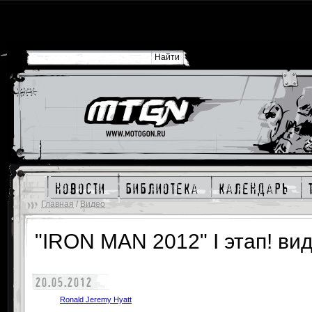
новости
библиотека
календарь
Главная
/
Видео
"IRON MAN 2012" I этап! вид
20.05.2012
Ronald Jeremy Hyatt