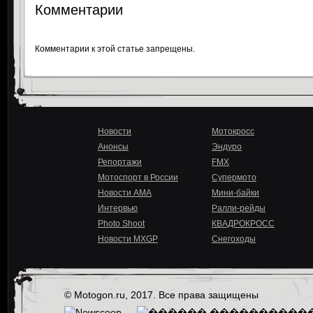
Комментарии
Комментарии к этой статье запрещены.
Новости
Мотокросс
Анонсы
Эндуро
Репортажи
FMX
Мотоспорт в России
Супермото
Новости AMA
Мини-байки
Интервью
Ралли-рейды
Photo Shoot
КВАДРОКРОСС
Новости MXGP
Снегоходы
© Motogon.ru, 2017. Все права защищены