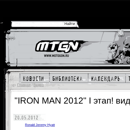
новости
библиотека
календарь
Главная
/
Видео
"IRON MAN 2012" I этап! вид
20.05.2012
Ronald Jeremy Hyatt