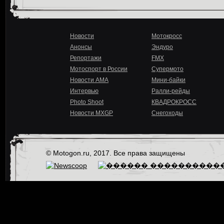
Новости
Мотокросс
Анонсы
Эндуро
Репортажи
FMX
Мотоспорт в России
Супермото
Новости AMA
Мини-байки
Интервью
Ралли-рейды
Photo Shoot
КВАДРОКРОСС
Новости MXGP
Снегоходы
© Motogon.ru, 2017. Все права защищены