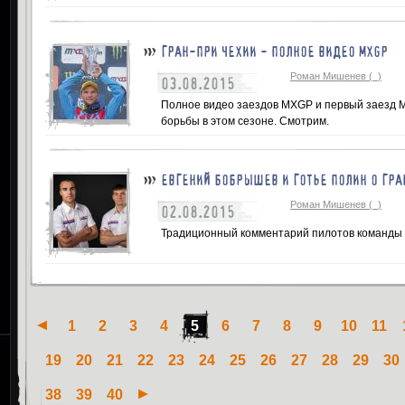
ГРАН-ПРИ ЧЕХИИ - ПОЛНОЕ ВИДЕО MXGP
Роман Мишенев (_)
03.08.2015
Полное видео заездов MXGP и первый заезд М
борьбы в этом сезоне. Смотрим.
ЕВГЕНИЙ БОБРЫШЕВ И ГОТЬЕ ПОЛИН О ГРА
Роман Мишенев (_)
02.08.2015
Традиционный комментарий пилотов команды
1
2
3
4
5
6
7
8
9
10
11
19
20
21
22
23
24
25
26
27
28
29
30
38
39
40