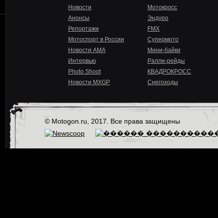
Новости
Мотокросс
Анонсы
Эндуро
Репортажи
FMX
Мотоспорт в России
Супермото
Новости AMA
Мини-байки
Интервью
Ралли-рейды
Photo Shoot
КВАДРОКРОСС
Новости MXGP
Снегоходы
© Motogon.ru, 2017. Все права защищены