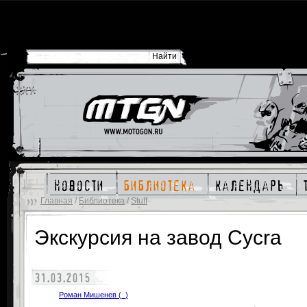
новости
библиотека
календарь
Главная
/
Библиотека
/
Stuff
Экскурсия на завод Cycra
31.03.2015
Роман Мишенев (_)