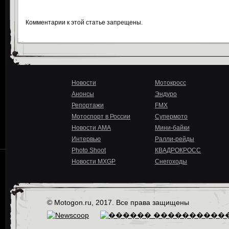
Комментарии к этой статье запрещены.
Новости
Мотокросс
Анонсы
Эндуро
Репортажи
FMX
Мотоспорт в России
Супермото
Новости AMA
Мини-байки
Интервью
Ралли-рейды
Photo Shoot
КВАДРОКРОСС
Новости MXGP
Снегоходы
© Motogon.ru, 2017. Все права защищены