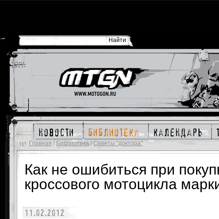
новости
библиотека
календарь
Главная
/
Библиотека
/
Советы "доктора"
Как не ошибиться при покуп
кроссового мотоцикла марк
11.02.2012