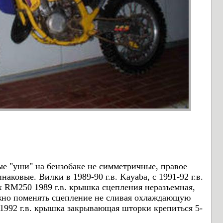
ые "уши" на бензобаке не симметричные, правое
наковые. Вилки в 1989-90 г.в. Kayaba, с 1991-92 г.в.
х
RM250
1989 г.в. крышка сцепления неразъемная,
ожно поменять сцепление не сливая охлаждающую
 1992 г.в. крышка закрывающая шторки крепиться 5-