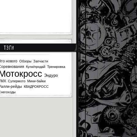
Тэги
Что нового
Обзоры
Запчасти
Соревнования
Купи/продай
Тренировка
Мотокросс
Эндуро
FMX
Супермото
Мини-байки
Ралли-рейды
КВАДРОКРОСС
Снегоходы