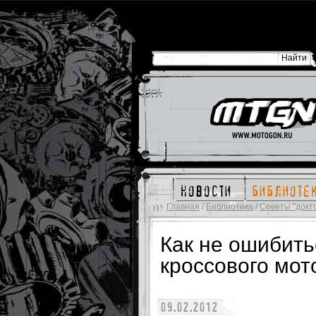
новости
библиоте
Главная
/
Библиотека
/
Советы "докт
Как не ошибить
кроссового мо
09.02.2012