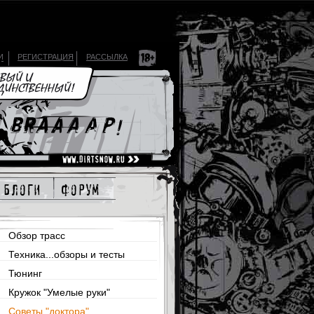
И
РЕГИСТРАЦИЯ
РАССЫЛКА
блоги
форум
Обзор трасс
Техника...обзоры и тесты
Тюнинг
Кружок "Умелые руки"
Советы "доктора"