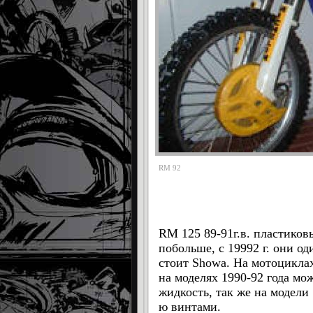
RM 92
RM 125 89-91г.в. пластиков
побольше, с 19992 г. они оди
стоит Showa.
На мотоцикла
на моделях 1990-92 года м
жидкость, так же на модели
ю винтами.