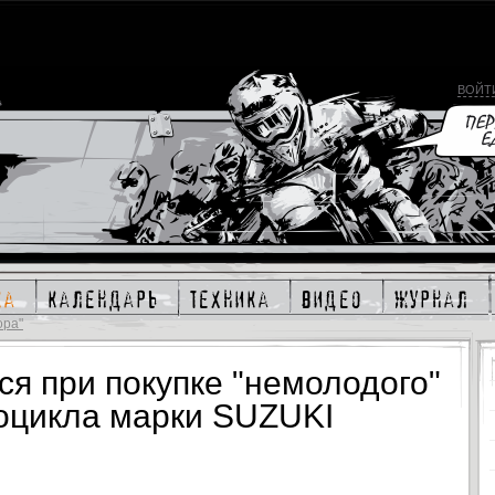
ВОЙТ
ка
календарь
техника
видео
журнал
ора"
ся при покупке "немолодого"
тоцикла марки SUZUKI