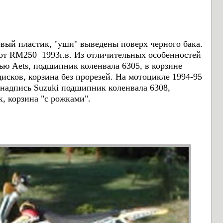
вый пластик, "уши" выведены поверх черного бака.
 от
RM250 1993г.в. Из отличительных особенностей
ью Aets, подшипник коленвала 6305, в корзине
сков, корзина без прорезей. На мотоцикле 1994-95
 надпись Suzuki
подшипник коленвала 6308,
, корзина "с рожками".