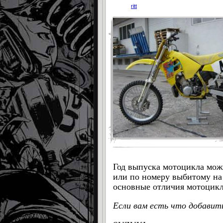
ritt
Год выпуска мотоцикла мож
или по номеру выбитому на
основные отличия мотоцикло
Если вам есть что добавит