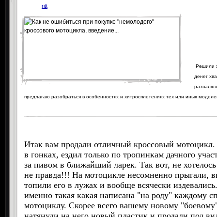
ritt
Решили з
денег хв
развалюш
предлагаю разобраться в особенностях и хитросплетениях тех или иных моделе
Итак вам продали отличный кроссовый мотоцикл. 
в гонках, ездил только по тропинкам дачного учас
за пивом в ближайший ларек. Так вот, не хотелось 
не правда!!! На мотоцикле несомненно прыгали, в
топили его в лужах и вообще всячески издевались
именно такая какая написана "на роду" каждому 
мотоциклу.
Скорее всего вашему новому "боевому"
натянули на него новый пластик и продали под ви