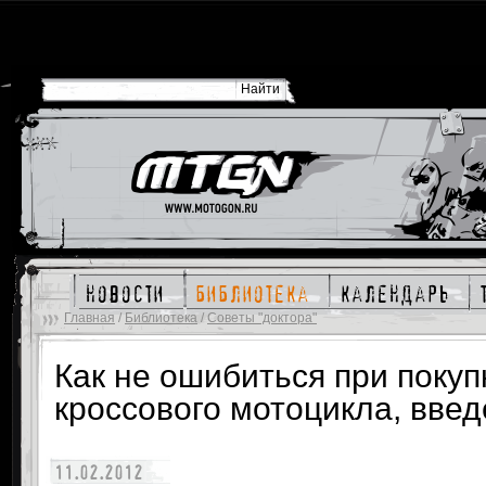
новости
библиотека
календарь
Главная
/
Библиотека
/
Советы "доктора"
Как не ошибиться при покуп
кроссового мотоцикла, введе
11.02.2012