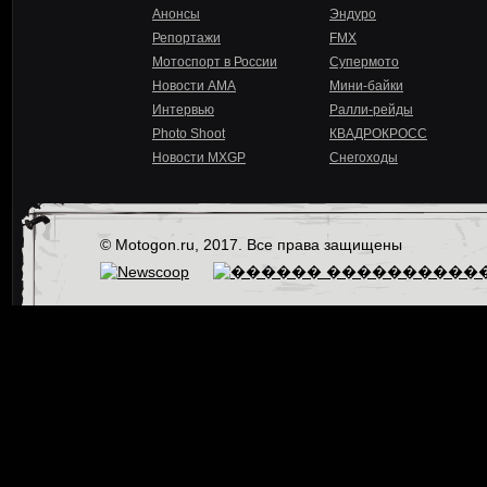
Анонсы
Эндуро
Репортажи
FMX
Мотоспорт в России
Супермото
Новости AMA
Мини-байки
Интервью
Ралли-рейды
Photo Shoot
КВАДРОКРОСС
Новости MXGP
Снегоходы
© Motogon.ru, 2017. Все права защищены