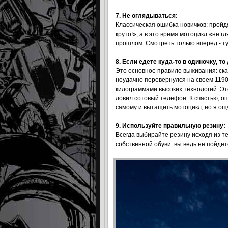
7. Не оглядываться:
Классическая ошибка новичков: пройдя
круто!», а в это время мотоцикл «не г
прошлом. Смотреть только вперед - ту
8. Если едете куда-то в одиночку, то
Это основное правило выживания: сказ
неудачно перевернулся на своем 1190
килограммами высоких технологий. Это
ловил сотовый телефон. К счастью, о
самому и вытащить мотоцикл, но я ощ
9. Используйте правильную резину:
Всегда выбирайте резину исходя из те
собственной обуви: вы ведь не пойдет