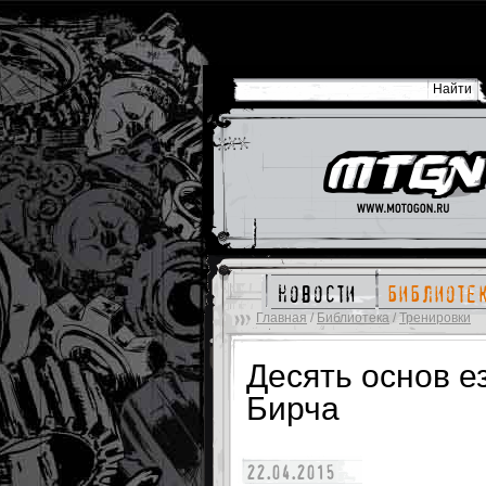
новости
библиоте
Главная
/
Библиотека
/
Тренировки
Десять основ е
Бирча
22.04.2015