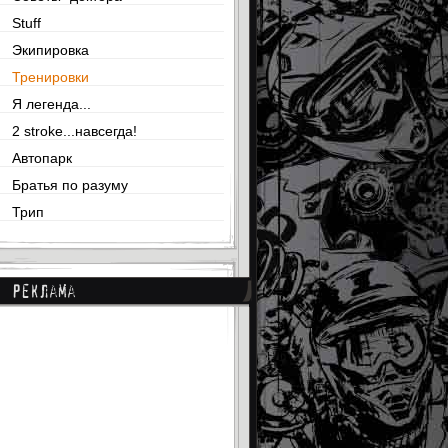
Stuff
Экипировка
Тренировки
Я легенда...
2 stroke...навсегда!
Автопарк
Братья по разуму
Трип
Реклама