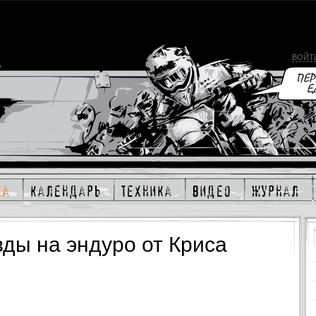
ВОЙТ
ка
календарь
техника
видео
журнал
зды на эндуро от Криса