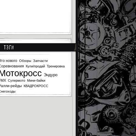
Тэги
Что нового
Обзоры
Запчасти
Соревнования
Купи/продай
Тренировка
Мотокросс
Эндуро
FMX
Супермото
Мини-байки
Ралли-рейды
КВАДРОКРОСС
Снегоходы