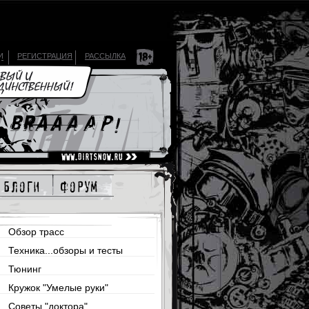
И
РЕГИСТРАЦИЯ
РАССЫЛКА
блоги
форум
Обзор трасс
Техника...обзоры и тесты
Тюнинг
Кружок "Умелые руки"
Советы "доктора"