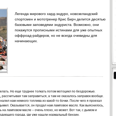
Легенда мирового хард-эндуро, новозеландский
спортсмен и мототренер Крис Бирч делится десятью
базовыми заповедями эндуриста. Возможно, они
покажутся прописными истинами для уже опытных
оффроад-райдеров, но не всегда очевидны для
начинающих.
сделать. Но еще труднее толкать потом мотоцикл по бездорожью.
, рассчитывая там заправиться, а там не оказалось заправок вообще.
алил нам немного топлива из какой-то бочки. После чего я проехал
дымил. Оказывается, он продал нам ламповое масло. Как выяснилось,
 на ламповом масле – очень плохо, но может. Вот так, с дымом и
ледующего города, где уже нашли нормальный бензин.