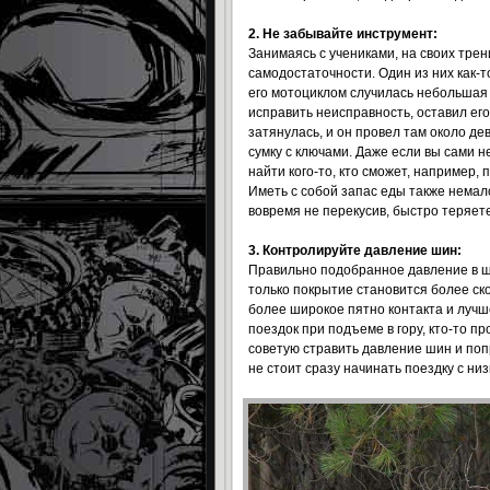
2. Не забывайте инструмент:
Занимаясь с учениками, на своих трен
самодостаточности. Один из них как-т
его мотоциклом случилась небольшая 
исправить неисправность, оставил его
затянулась, и он провел там около дев
сумку с ключами. Даже если вы сами 
найти кого-то, кто сможет, например,
Иметь с собой запас еды также немал
вовремя не перекусив, быстро теряет
3. Контролируйте давление шин:
Правильно подобранное давление в ши
только покрытие становится более ско
более широкое пятно контакта и лучш
поездок при подъеме в гору, кто-то п
советую стравить давление шин и поп
не стоит сразу начинать поездку с н