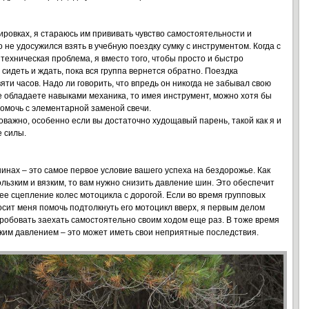
ировках, я стараюсь им прививать чувство самостоятельности и
о не удосужился взять в учебную поездку сумку с инструментом. Когда с
техническая проблема, я вместо того, чтобы просто и быстро
 сидеть и ждать, пока вся группа вернется обратно. Поездка
яти часов. Надо ли говорить, что впредь он никогда не забывал свою
не обладаете навыками механика, то имея инструмент, можно хотя бы
 помочь с элементарной заменой свечи.
оважно, особенно если вы достаточно худощавый парень, такой как я и
е силы.
нах – это самое первое условие вашего успеха на бездорожье. Как
льзким и вязким, то вам нужно снизить давление шин. Это обеспечит
ее сцепление колес мотоцикла с дорогой. Если во время групповых
росит меня помочь подтолкнуть его мотоцикл вверх, я первым делом
робовать заехать самостоятельно своим ходом еще раз. В тоже время
изким давлением – это может иметь свои неприятные последствия.