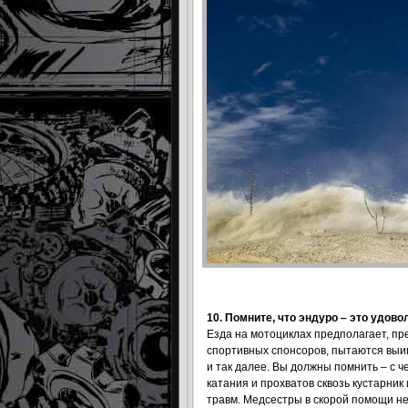
10. Помните, что эндуро – это удово
Езда на мотоциклах предполагает, пр
спортивных спонсоров, пытаются выигр
и так далее. Вы должны помнить – с ч
катания и прохватов сквозь кустарник 
травм. Медсестры в скорой помощи не 