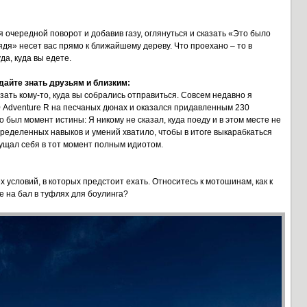
 очередной поворот и добавив газу, оглянуться и сказать «Это было
лядя» несет вас прямо к ближайшему дереву. Что проехано – то в
да, куда вы едете.
 дайте знать друзьям и близким:
ать кому-то, куда вы собрались отправиться. Совсем недавно я
 Adventure R на песчаных дюнах и оказался придавленным 230
 был момент истины: Я никому не сказал, куда поеду и в этом месте не
пределенных навыков и умений хватило, чтобы в итоге выкарабкаться
ущал себя в тот момент полным идиотом.
х условий, в которых предстоит ехать. Относитесь к мотошинам, как к
е на бал в туфлях для боулинга?