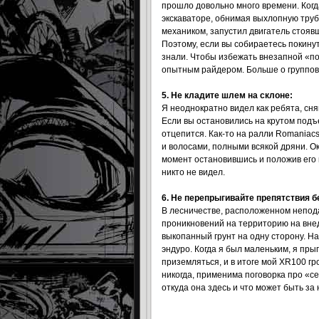
прошло довольно много времени. Когда
экскаваторе, обнимая выхлопную труб
механиком, запустил двигатель стояв
Поэтому, если вы собираетесь покинут
знали. Чтобы избежать внезапной «п
опытным райдером. Больше о группово
5. Не кладите шлем на склоне:
Я неоднократно видел как ребята, сня
Если вы остановились на крутом подъе
отцепится. Как-то на ралли Romania
и волосами, полными всякой дряни. Ок
момент остановившись и положив его 
никто не видел.
6. Не перепрыгивайте препятствия б
В лесничестве, расположенном непод
проникновений на территорию на вне
выкопанный грунт на одну сторону. Н
эндуро. Когда я был маленьким, я пры
приземляться, и в итоге мой XR100 гр
никогда, применима поговорка про «се
откуда она здесь и что может быть за