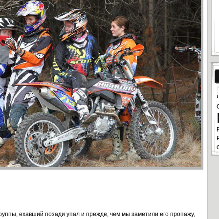
руппы, ехавший позади упал и прежде, чем мы заметили его пропажу,