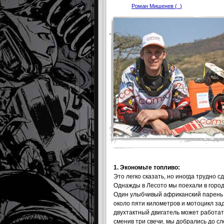
Роман Мишенев (_)
1. Экономьте топливо:
Это легко сказать, но иногда трудно 
Однажды в Лесото мы поехали в город
Один улыбчивый африканский парень н
около пяти километров и мотоцикл за
двухтактный двигатель может работать
сменив три свечи, мы добрались до с