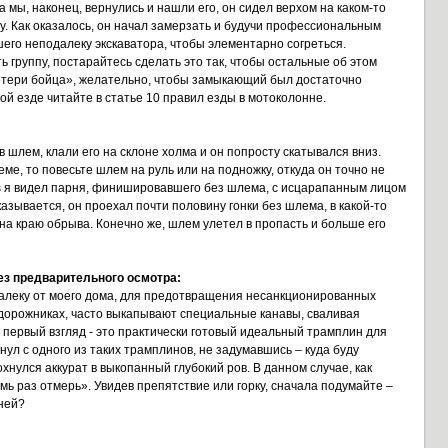
 мы, наконец, вернулись и нашли его, он сидел верхом на каком-то
у. Как оказалось, он начал замерзать и будучи профессиональным
шего неподалеку экскаватора, чтобы элементарно согреться.
ь группу, постарайтесь сделать это так, чтобы остальные об этом
отери бойца», желательно, чтобы замыкающий был достаточно
й езде читайте в статье 10 правил езды в мотоколонне.
в шлем, клали его на склоне холма и он попросту скатывался вниз.
ме, то повесьте шлем на руль или на подножку, откуда он точно не
cs я видел парня, финишировавшего без шлема, с исцарапанным лицом
азывается, он проехал почти половину гонки без шлема, в какой-то
на краю обрыва. Конечно же, шлем улетел в пропасть и больше его
ез предварительного осмотра:
алеку от моего дома, для предотвращения несанкционированных
дорожниках, часто выкапывают специальные канавы, сваливая
а первый взгляд - это практически готовый идеальный трамплин для
гнул с одного из таких трамплинов, не задумавшись – куда буду
охнулся аккурат в выкопанный глубокий ров. В данном случае, как
мь раз отмерь». Увидев препятствие или горку, сначала подумайте –
 ней?