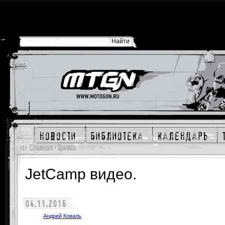
новости
библиотека
календарь
Главная
/
Видео
JetCamp видео.
04.11.2016
Андрей Коваль