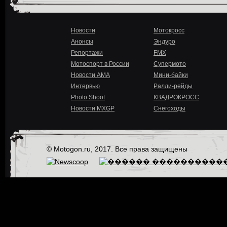
Новости
Мотокросс
Анонсы
Эндуро
Репортажи
FMX
Мотоспорт в России
Супермото
Новости AMA
Мини-байки
Интервью
Ралли-рейды
Photo Shoot
КВАДРОКРОСС
Новости MXGP
Снегоходы
© Motogon.ru, 2017. Все права защищены