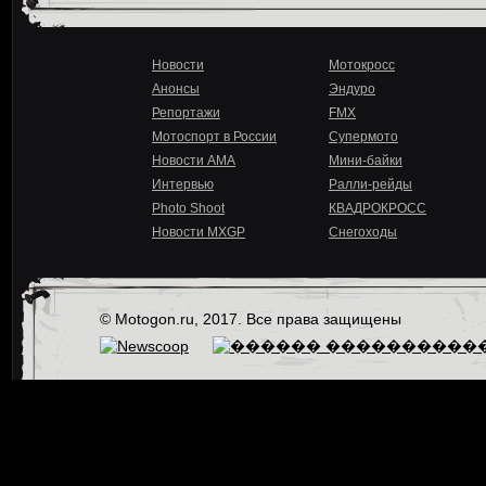
Новости
Мотокросс
Анонсы
Эндуро
Репортажи
FMX
Мотоспорт в России
Супермото
Новости AMA
Мини-байки
Интервью
Ралли-рейды
Photo Shoot
КВАДРОКРОСС
Новости MXGP
Снегоходы
© Motogon.ru, 2017. Все права защищены