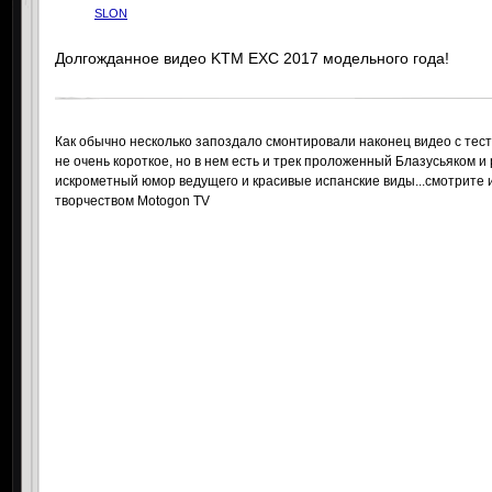
SLON
Долгожданное видео KTM EXC 2017 модельного года!
Как обычно несколько запоздало смонтировали наконец видео с тест
не очень короткое, но в нем есть и трек проложенный Блазусьяком и
искрометный юмор ведущего и красивые испанские виды...смотрит
творчеством Motogon TV