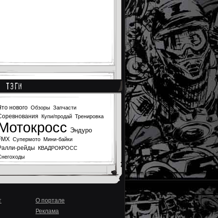
Тэги
Что нового
Обзоры
Запчасти
Соревнования
Купи/продай
Тренировка
Мотокросс
Эндуро
FMX
Супермото
Мини-байки
Ралли-рейды
КВАДРОКРОСС
Снегоходы
т
О портале
Реклама