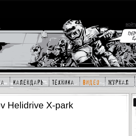
ВОЙТ
ка
календарь
техника
видео
журнал
v Helidrive X-park