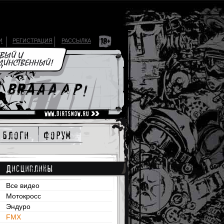
И
РЕГИСТРАЦИЯ
РАССЫЛКА
блоги
форум
Дисциплины
Все видео
Мотокросс
Эндуро
FMX