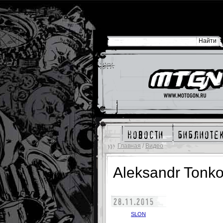
новости
библиоте
Главная
/
Видео
Aleksandr Tonko
28.11.2015
SLON