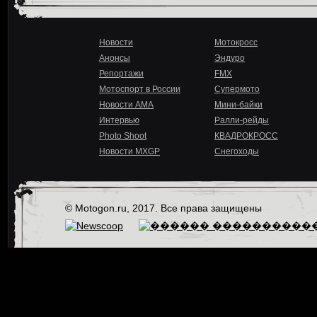
Новости
Мотокросс
Анонсы
Эндуро
Репортажи
FMX
Мотоспорт в России
Супермото
Новости AMA
Мини-байки
Интервью
Ралли-рейды
Photo Shoot
КВАДРОКРОСС
Новости MXGP
Снегоходы
© Motogon.ru, 2017. Все права защищены