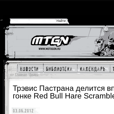
новости
библиотека
календарь
Главная
/
Видео
Трэвис Пастрана делится в
гонке Red Bull Hare Scrambl
03.06.2012