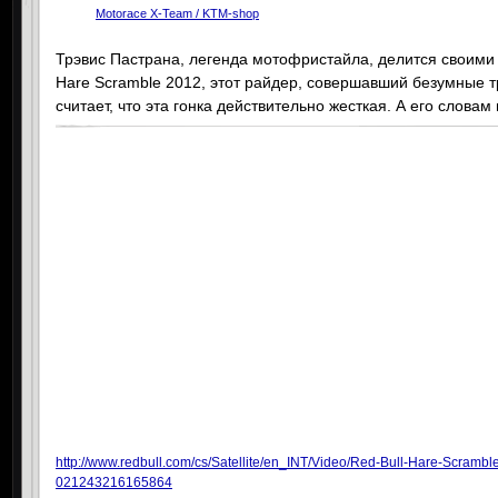
Motorace X-Team / KTM-shop
Трэвис Пастрана, легенда мотофристайла, делится своими 
Hare Scramble 2012, этот райдер, совершавший безумные т
считает, что эта гонка действительно жесткая. А его словам
http://www.redbull.com/cs/Satellite/en_INT/Video/Red-Bull-Hare-Scrambl
021243216165864