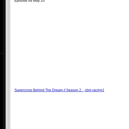
Episode #8 May 10
Supercross Behind The Dream // Season 2...
cbm-racing1