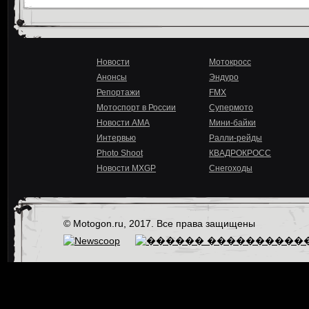
Новости
Мотокросс
Анонсы
Эндуро
Репортажи
FMX
Мотоспорт в России
Супермото
Новости AMA
Мини-байки
Интервью
Ралли-рейды
Photo Shoot
КВАДРОКРОСС
Новости MXGP
Снегоходы
© Motogon.ru, 2017. Все права защищены