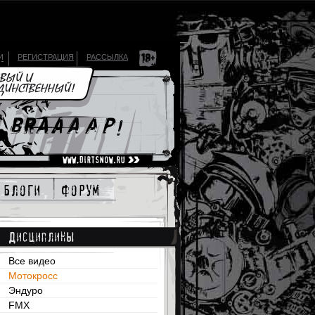
И
РЕГИСТРАЦИЯ
РАССЫЛКА
блоги
форум
Дисциплины
Все видео
Мотокросс
Эндуро
FMX