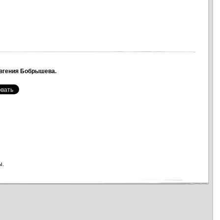
вгения Бобрышева.
ы.