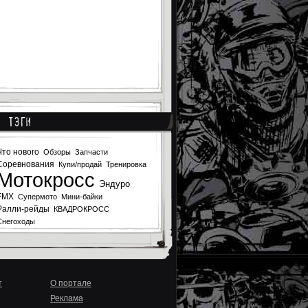
Тэги
Что нового
Обзоры
Запчасти
Соревнования
Купи/продай
Тренировка
Мотокросс
Эндуро
FMX
Супермото
Мини-байки
Ралли-рейды
КВАДРОКРОСС
Снегоходы
т
О портале
Реклама