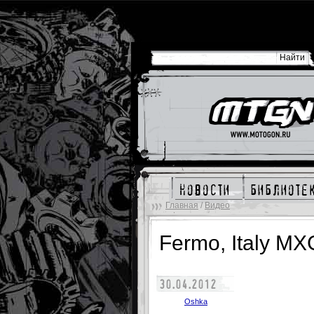
новости
библиоте
Главная
/
Видео
Fermo, Italy MX
30.04.2012
Oshka