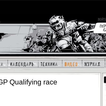
ВОЙТ
ка
календарь
техника
видео
журнал
GP Qualifying race