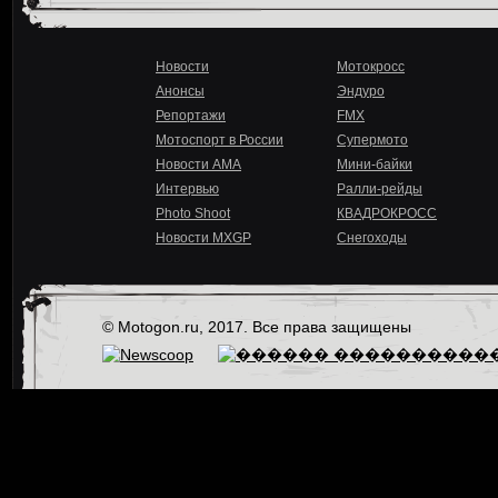
Новости
Мотокросс
Анонсы
Эндуро
Репортажи
FMX
Мотоспорт в России
Супермото
Новости AMA
Мини-байки
Интервью
Ралли-рейды
Photo Shoot
КВАДРОКРОСС
Новости MXGP
Снегоходы
© Motogon.ru, 2017. Все права защищены