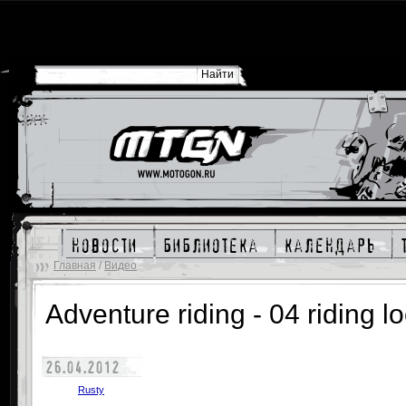
новости
библиотека
календарь
Главная
/
Видео
Adventure riding - 04 riding l
26.04.2012
Rusty