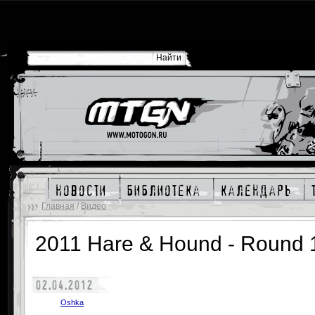
новости
библиотека
календарь
Главная
/
Видео
2011 Hare & Hound - Round 
02.04.2012
Oshka