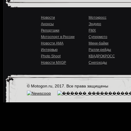
Новости
Мотокросс
Анонсы
Эндуро
Репортажи
FMX
Мотоспорт в России
Супермото
Новости AMA
Мини-байки
Интервью
Ралли-рейды
Photo Shoot
КВАДРОКРОСС
Новости MXGP
Снегоходы
© Motogon.ru, 2017. Все права защищены