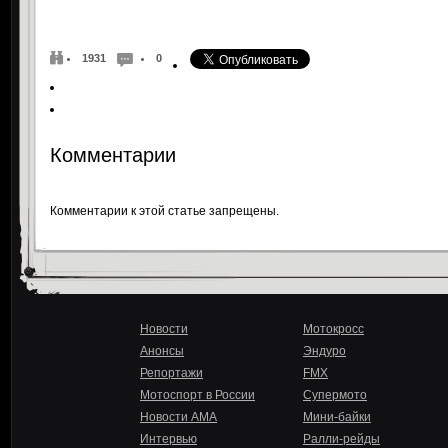
1931
0
Комментарии
Комментарии к этой статье запрещены.
Новости
Мотокросс
Анонсы
Эндуро
Репортажи
FMX
Мотоспорт в России
Супермото
Новости AMA
Мини-байки
Интервью
Ралли-рейды