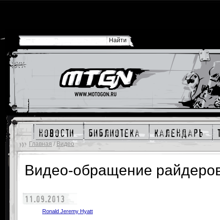
новости
библиотека
календарь
Главная
/
Видео
Видео-обращение райдеров n
11.09.2013
Ronald Jeremy Hyatt