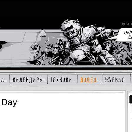
ВОЙТ
ка
календарь
техника
видео
журнал
 Day