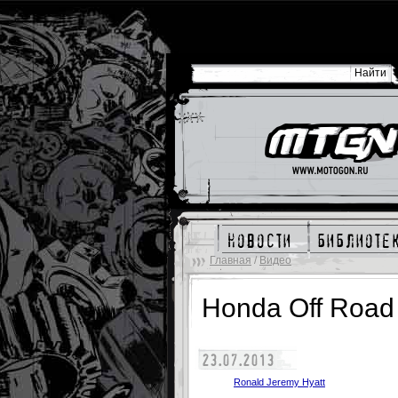
новости
библиоте
Главная
/
Видео
Honda Off Road
23.07.2013
Ronald Jeremy Hyatt