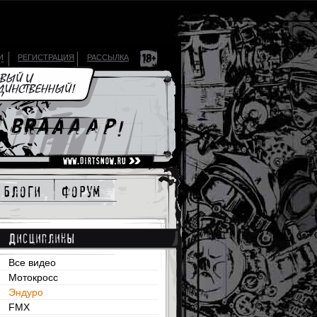
И
РЕГИСТРАЦИЯ
РАССЫЛКА
блоги
форум
Дисциплины
Все видео
Мотокросс
Эндуро
FMX