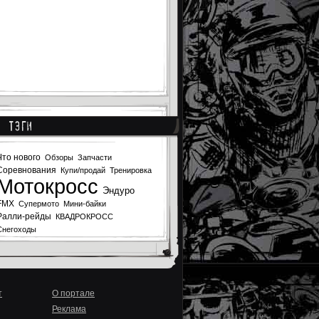
Тэги
Что нового
Обзоры
Запчасти
Соревнования
Купи/продай
Тренировка
Мотокросс
Эндуро
FMX
Супермото
Мини-байки
Ралли-рейды
КВАДРОКРОСС
Снегоходы
т
О портале
Реклама