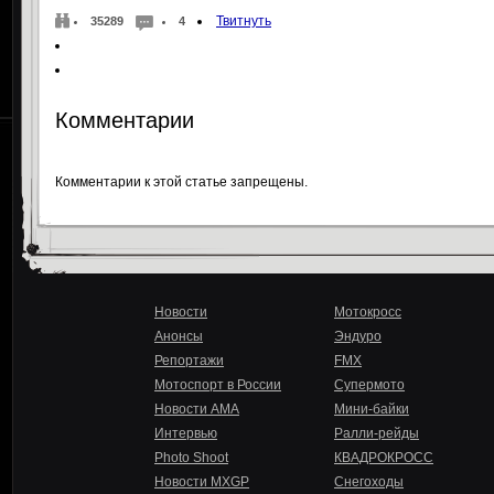
Твитнуть
35289
4
Комментарии
Комментарии к этой статье запрещены.
Новости
Мотокросс
Анонсы
Эндуро
Репортажи
FMX
Мотоспорт в России
Супермото
Новости AMA
Мини-байки
Интервью
Ралли-рейды
Photo Shoot
КВАДРОКРОСС
Новости MXGP
Снегоходы