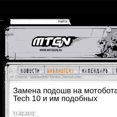
новости
библиотека
календарь
Главная
/
Библиотека
/
Кружок "Умелые руки"
Замена подошв на мотоботах
Tech 10 и им подобных
11.02.2012