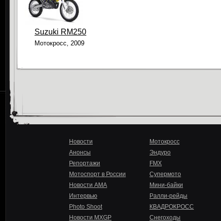
Suzuki RM250
Мотокросс, 2009
Новости
Мотокросс
Анонсы
Эндуро
Репортажи
FMX
Мотоспорт в России
Супермото
Новости AMA
Мини-байки
Интервью
Ралли-рейды
Photo Shoot
КВАДРОКРОСС
Новости MXGP
Снегоходы