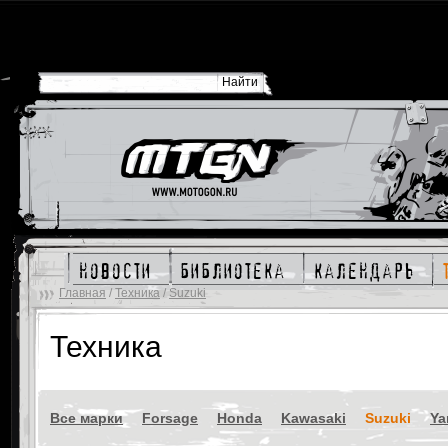
новости
библиотека
календарь
Главная
/
Техника
/
Suzuki
Техника
Все марки
Forsage
Honda
Kawasaki
Suzuki
Ya