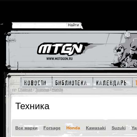
новости
библиотека
календарь
Главная
/
Техника
/
Honda
Техника
Все марки
Forsage
Honda
Kawasaki
Suzuki
Ya