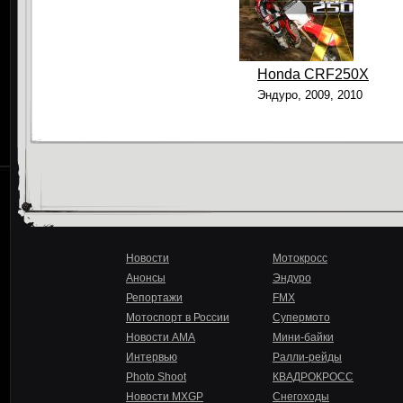
Honda CRF250X
Эндуро, 2009, 2010
Новости
Мотокросс
Анонсы
Эндуро
Репортажи
FMX
Мотоспорт в России
Супермото
Новости AMA
Мини-байки
Интервью
Ралли-рейды
Photo Shoot
КВАДРОКРОСС
Новости MXGP
Снегоходы