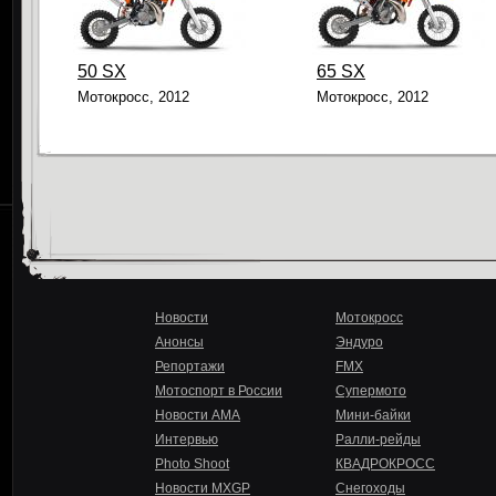
50 SX
65 SX
Мотокросс, 2012
Мотокросс, 2012
Новости
Мотокросс
Анонсы
Эндуро
Репортажи
FMX
Мотоспорт в России
Супермото
Новости AMA
Мини-байки
Интервью
Ралли-рейды
Photo Shoot
КВАДРОКРОСС
Новости MXGP
Снегоходы