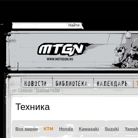
новости
библиотека
календарь
Главная
/
Техника
/
KTM
Техника
Все марки
KTM
Honda
Kawasaki
Suzuki
Yama