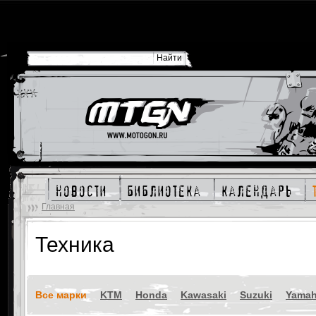
новости
библиотека
календарь
Главная
Техника
Все марки
KTM
Honda
Kawasaki
Suzuki
Yama