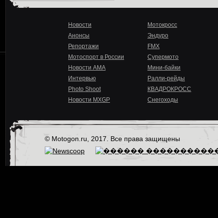
Новости
Мотокросс
Анонсы
Эндуро
Репортажи
FMX
Мотоспорт в России
Супермото
Новости AMA
Мини-байки
Интервью
Ралли-рейды
Photo Shoot
КВАДРОКРОСС
Новости MXGP
Снегоходы
© Motogon.ru, 2017. Все права защищены