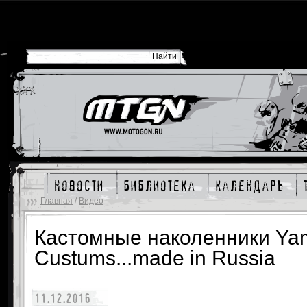
новости
библиотека
календарь
Главная
/
Видео
Кастомные наколенники Ya
Custums...made in Russia
11.12.2016