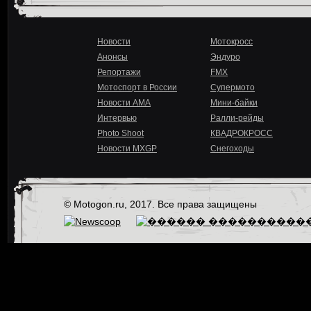
Новости
Мотокросс
Анонсы
Эндуро
Репортажи
FMX
Мотоспорт в России
Супермото
Новости AMA
Мини-байки
Интервью
Ралли-рейды
Photo Shoot
КВАДРОКРОСС
Новости MXGP
Снегоходы
© Motogon.ru, 2017. Все права защищены