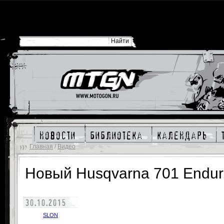
новости
библиотека
календарь
Главная
/
Видео
Новый Husqvarna 701 Endu
30.10.2015
SLON