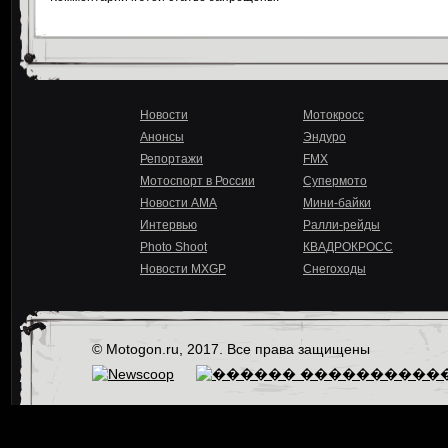
Новости
Мотокросс
Анонсы
Эндуро
Репортажи
FMX
Мотоспорт в России
Супермото
Новости AMA
Мини-байки
Интервью
Ралли-рейды
Photo Shoot
КВАДРОКРОСС
Новости MXGP
Снегоходы
© Motogon.ru, 2017. Все права защищены