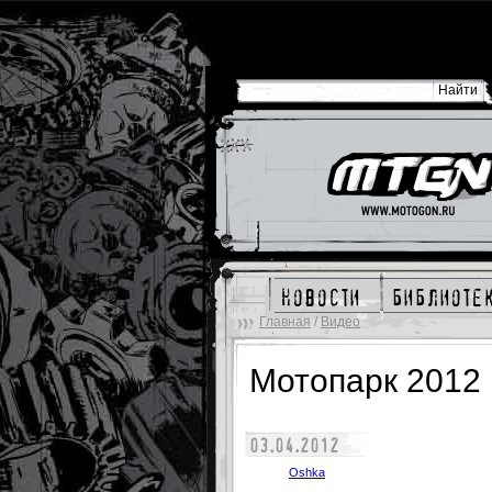
новости
библиоте
Главная
/
Видео
Мотопарк 2012
03.04.2012
Oshka