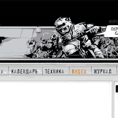
ВОЙТ
ка
календарь
техника
видео
журнал