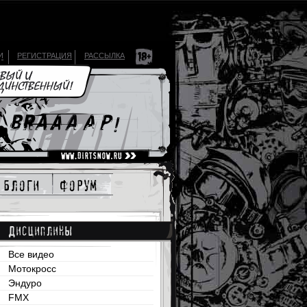
И
РЕГИСТРАЦИЯ
РАССЫЛКА
блоги
форум
Дисциплины
Все видео
Мотокросс
Эндуро
FMX