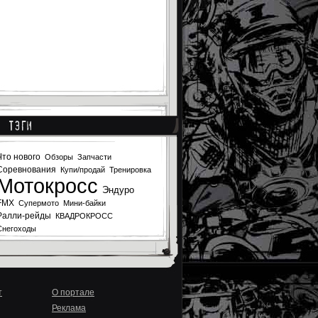
Тэги
Что нового
Обзоры
Запчасти
Соревнования
Купи/продай
Тренировка
Мотокросс
Эндуро
FMX
Супермото
Мини-байки
Ралли-рейды
КВАДРОКРОСС
Снегоходы
т
О портале
Реклама