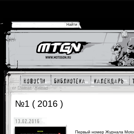
новости
библиотека
календарь
Главная
/
Журнал
№1 ( 2016 )
13.02.2016
Первый номер Журнала Motog