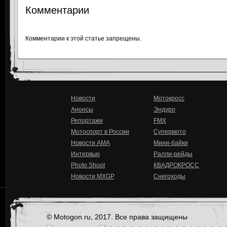
Комментарии
Комментарии к этой статье запрещены.
Новости
Мотокросс
Анонсы
Эндуро
Репортажи
FMX
Мотоспорт в России
Супермото
Новости AMA
Мини-байки
Интервью
Ралли-рейды
Photo Shoot
КВАДРОКРОСС
Новости MXGP
Снегоходы
© Motogon.ru, 2017. Все права защищены