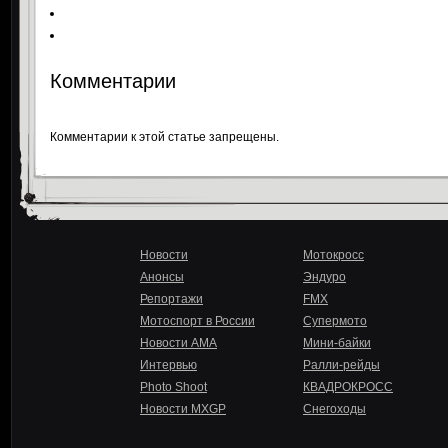
Комментарии
Комментарии к этой статье запрещены.
Новости
Мотокросс
Анонсы
Эндуро
Репортажи
FMX
Мотоспорт в России
Супермото
Новости AMA
Мини-байки
Интервью
Ралли-рейды
Photo Shoot
КВАДРОКРОСС
Новости MXGP
Снегоходы