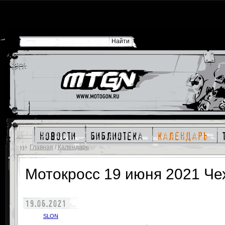
новости
библиотека
календарь
Главная
/
Календарь
Мотокросс 19 июня 2021 Че
19.06.2021
SLON