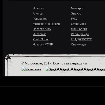
Новости
Мотокросс
Анонсы
Эндуро
Репортажи
FMX
Мотоспорт в России
Супермото
Новости AMA
Мини-байки
Интервью
Ралли-рейды
Photo Shoot
КВАДРОКРОСС
Новости MXGP
Снегоходы
© Motogon.ru, 2017. Все права защищены